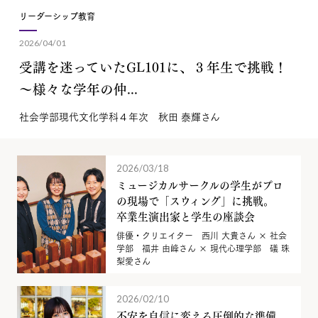
リーダーシップ教育
2026/04/01
受講を迷っていたGL101に、３年生で挑戦！
～様々な学年の仲...
社会学部現代文化学科４年次 秋田 泰輝さん
2026/03/18
ミュージカルサークルの学生がプロ
の現場で「スウィング」に挑戦。
卒業生演出家と学生の座談会
俳優・クリエイター 西川 大貴さん × 社会
学部 福井 由峰さん × 現代心理学部 礒 珠
梨愛さん
2026/02/10
不安を自信に変える圧倒的な準備