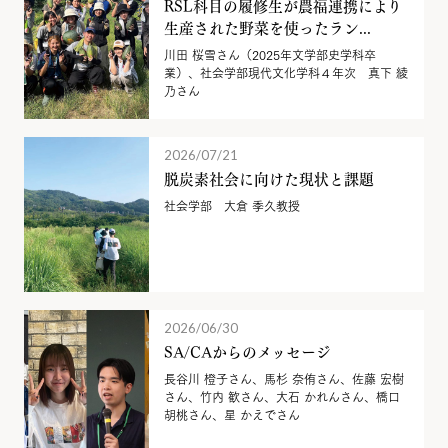
RSL科目の履修生が農福連携により
生産された野菜を使ったラン...
川田 桜雪さん（2025年文学部史学科卒
業）、社会学部現代文化学科４年次 真下 綾
乃さん
2026/07/21
脱炭素社会に向けた現状と課題
社会学部 大倉 季久教授
2026/06/30
SA/CAからのメッセージ
長谷川 橙子さん、馬杉 奈侑さん、佐藤 宏樹
さん、竹内 歓さん、大石 かれんさん、橋口
胡桃さん、星 かえでさん