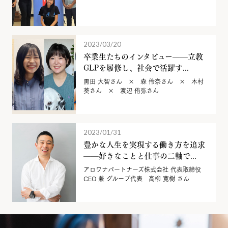
2023/03/20
卒業生たちのインタビュー——立教
GLPを履修し、社会で活躍す...
黒田 大智さん × 森 伶奈さん × 木村
葵さん × 渡辺 侑弥さん
2023/01/31
豊かな人生を実現する働き方を追求
——好きなことと仕事の二軸で...
アロワナパートナーズ株式会社 代表取締役
CEO 兼 グループ代表 高柳 寛樹 さん