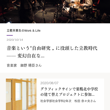
立教卒業生のWork & Life
2020/10/14
音楽という“自由研究 „ に没頭した立教時代
—— 変幻自在な...
音楽家 細野 晴臣さん
2020/08/07
グラフィックサインで巣鴨北中学校
の建て替えプロジェクトに参加...
社会学部社会学科2年次 松田 奈々央さん