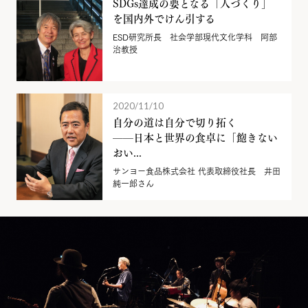
SDGs達成の要となる「人づくり」
を国内外でけん引する
ESD研究所長 社会学部現代文化学科 阿部
治教授
2020/11/10
自分の道は自分で切り拓く
——日本と世界の食卓に「飽きない
おい...
サンヨー食品株式会社 代表取締役社長 井田
純一郎さん