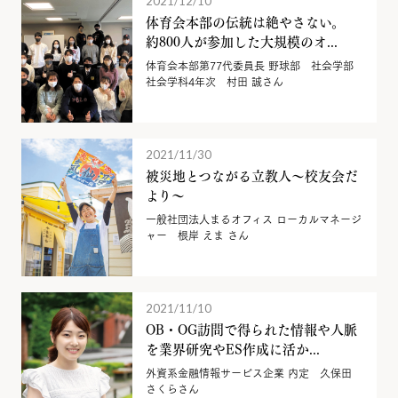
2021/12/10
体育会本部の伝統は絶やさない。
約800人が参加した大規模のオ...
体育会本部第77代委員長 野球部 社会学部
社会学科4年次 村田 誠さん
2021/11/30
被災地とつながる立教人～校友会だ
より～
一般社団法人まるオフィス ローカルマネージ
ャー 根岸 えま さん
2021/11/10
OB・OG訪問で得られた情報や人脈
を業界研究やES作成に活か...
外資系金融情報サービス企業 内定 久保田
さくらさん