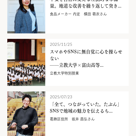
量。地道な改善を繰り返して突き...
食品メーカー 内定 横田 萌衣さん
2025/11/25
スマホやSNSに無自覚に心を操らせ
ない
——立教大学×富山高等...
立教大学特別授業
2025/07/23
「全て、つながっていた。たぶん」
SNSで地域の魅力を伝えるち...
葛飾区役所 坂井 昌弘さん