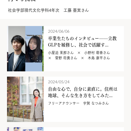
社会学部現代文化学科4年次 工藤 亜実さん
2024/06/06
卒業生たちのインタビュー——立教
GLPを履修し、社会で活躍す...
小屋迫 茉那さん × 小野村 萌香さん
× 菅野 将貴さん × 木島 康平さん
2024/05/24
自由な心で、自分に素直に。住所は
地球、そんな生き方をしてみた...
フリーアナウンサー 宇賀 なつみさん