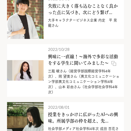
失敗に大きく落ち込むことなく良か
った点に気づき、次にどう繋げ...
大手キャラクタービジネス企業 内定 平 晃
龍さん
2022/10/28
興味に一直線！～海外で多彩な活動
をする学生に聞いてみました～
三瓶 峻さん（経営学部国際経営学科4年
次）、岡 望美さん（異文化コミュニケーショ
ン学部異文化コミュニケーション学科4年
次）、山本 彩由さん（社会学部社会学科4年
次）
2022/08/01
授業をきっかけに広がったAIへの興
味。所属学部の枠を超え、先...
社会学部メディア社会学科4年次 成田 百花さ