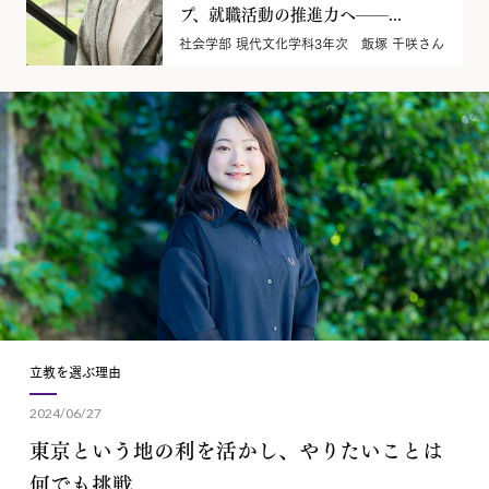
プ、就職活動の推進力へ——...
社会学部 現代文化学科3年次 飯塚 千咲さん
立教を選ぶ理由
2024/06/27
東京という地の利を活かし、やりたいことは
何でも挑戦