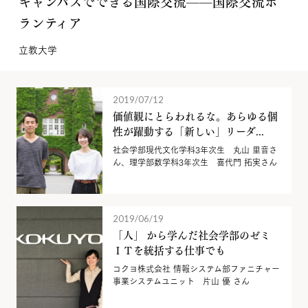
キャンパスでできる国際交流——国際交流ボ
ランティア
立教大学
2019/07/12
価値観にとらわれるな。あらゆる個
性が躍動する「新しい」リーダ...
社会学部現代文化学科3年次生 丸山 里音さ
ん、理学部数学科3年次生 喜代門 拓実さん
2019/06/19
「人」 から学んだ社会学部のゼミ
ＩＴを統括する仕事でも
コクヨ株式会社 情報システム部ファニチャー
事業システムユニット 片山 優 さん