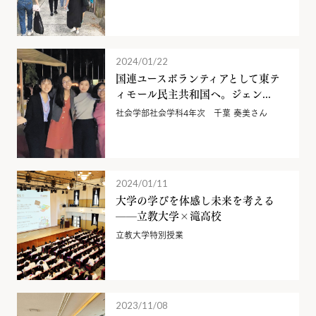
2024/01/22
国連ユースボランティアとして東テ
ィモール民主共和国へ。ジェン...
社会学部社会学科4年次 千葉 奏美さん
2024/01/11
大学の学びを体感し未来を考える
——立教大学×滝高校
立教大学特別授業
2023/11/08