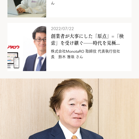
ん
2022/07/22
創業者が大事にした「原点」=「検
索」を受け継ぐ——時代を見極...
株式会社MonotaRO 取締役 代表執行役社
長 鈴木 雅哉 さん