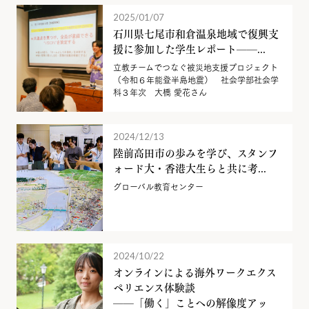
2025/01/07
石川県七尾市和倉温泉地域で復興支
援に参加した学生レポート——...
立教チームでつなぐ被災地支援プロジェクト
（令和６年能登半島地震） 社会学部社会学
科３年次 大橋 愛花さん
2024/12/13
陸前高田市の歩みを学び、スタンフ
ォード大・香港大生らと共に考...
グローバル教育センター
2024/10/22
オンラインによる海外ワークエクス
ペリエンス体験談
——「働く」ことへの解像度アッ