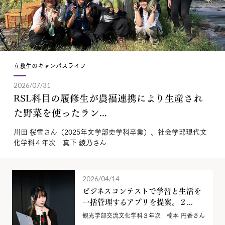
立教生のキャンパスライフ
2026/07/31
RSL科目の履修生が農福連携により生産され
た野菜を使ったラン...
川田 桜雪さん（2025年文学部史学科卒業）、社会学部現代文
化学科４年次 真下 綾乃さん
2026/04/14
ビジネスコンテストで学習と生活を
一括管理するアプリを提案。２...
観光学部交流文化学科３年次 楠本 円香さん