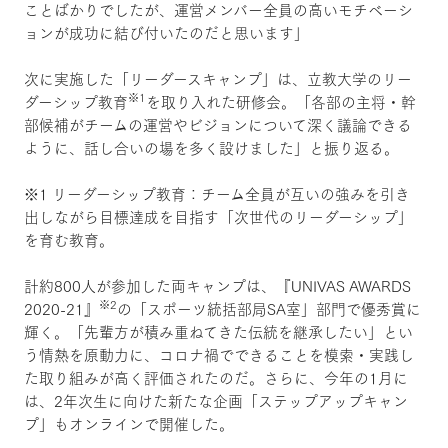
ことばかりでしたが、運営メンバー全員の高いモチベーシ
ョンが成功に結び付いたのだと思います」
次に実施した「リーダースキャンプ」は、立教大学のリー
※1
ダーシップ教育
を取り入れた研修会。「各部の主将・幹
部候補がチームの運営やビジョンについて深く議論できる
ように、話し合いの場を多く設けました」と振り返る。
※1 リーダーシップ教育：チーム全員が互いの強みを引き
出しながら目標達成を目指す「次世代のリーダーシップ」
を育む教育。
計約800人が参加した両キャンプは、『UNIVAS AWARDS
※2
2020-21』
の「スポーツ統括部局SA室」部門で優秀賞に
輝く。「先輩方が積み重ねてきた伝統を継承したい」とい
う情熱を原動力に、コロナ禍でできることを模索・実践し
た取り組みが高く評価されたのだ。さらに、今年の1月に
は、2年次生に向けた新たな企画「ステップアップキャン
プ」もオンラインで開催した。