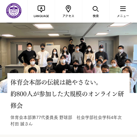
アクセス
検索
メニュー
LANGUAGE
体育会本部の伝統は絶やさない。
約800人が参加した大規模のオンライン研
修会
体育会本部第77代委員長 野球部 社会学部社会学科4年次
村田 誠さん