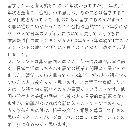
留学したいと考え始めたのは1年次からですが、1年次、2
年次と選考で不合格。いま思えば、あのころは留学するこ
とが目的となっていて、何のために留学するのかがまった
く思い描けていなかったので不合格は当然です。3年次にな
り、ゼミで日本のメディアについて研究していくうちに、
世界報道自由度ランキングが2010年から7年連続で1位のフ
ィンランドの地で学びたいと思うようになり、改めて志望
しました。
フィンランドは非英語圏とはいえ、英語普及率が非常に高
く、日常生活はもちろん英語での授業も問題なく受けられ
ました。留学したいと思ってから3年半、ずっと英語を学ん
でいたことも役立ったと思います。この留学で痛感したこ
とは、英語で何が話せるのかが重要だということです。他
国の学生とは美術や歴史、宗教などが日常的に話題になり
ますが、知識がなければ会話に入ることすらできません。
広く教養を身に付け、相手の文化・背景を尊重して自身の
思いを伝えることが、グローバルなコミュニケーションの
第一歩になるのだと思います。