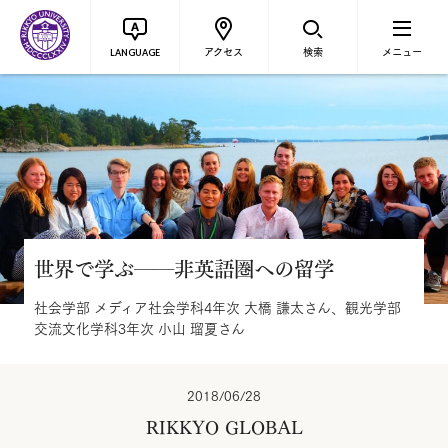
アクセス
検索
メニュー
LANGUAGE
世界で学ぶ──非英語圏への留学
社会学部 メディア社会学科4年次 大橋 謙太さん、観光学部
交流文化学科3年次 小山 瑠夏さん
2018/06/28
RIKKYO GLOBAL