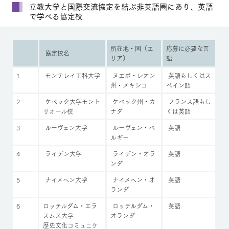
立教大学と国際交流協定を結ぶ非英語圏にあり、英語
で学べる協定校
所在地・国（エ
応募に必要な言
協定校名
リア）
語
1
モンテレイ工科大学
ヌエボ・レオン
英語もしくはス
州・メキシコ
ペイン語
2
ケベック大学モント
ケベック州・カ
フランス語もし
リオール校
ナダ
くは英語
3
ルーヴェン大学
ルーヴェン・ベ
英語
ルギー
4
ライデン大学
ライデン・オラ
英語
ンダ
5
ナイメヘン大学
ナイメヘン・オ
英語
ランダ
6
ロッテルダム・エラ
ロッテルダム・
英語
スムス大学
オランダ
歴史文化コミュニケ