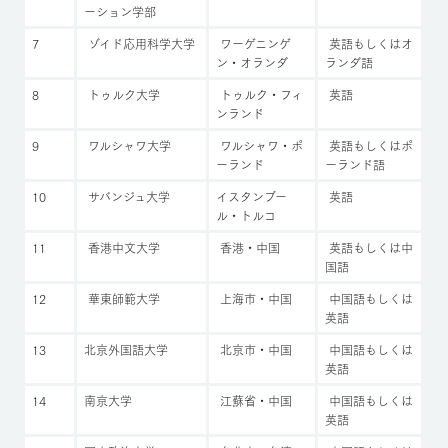
ーション学部
7
ゾイド応用科学大学
ワーゲニンゲ
英語もしくはオ
ン・オランダ
ランダ語
8
トゥルク大学
トゥルク・フィ
英語
ンランド
9
ワルシャワ大学
ワルシャワ・ポ
英語もしくはポ
ーランド
ーランド語
10
サバンジュ大学
イスタンブー
英語
ル・トルコ
11
香港中文大学
香港・中国
英語もしくは中
国語
12
華東師範大学
上海市・中国
中国語もしくは
英語
13
北京外国語大学
北京市・中国
中国語もしくは
英語
14
南京大学
江蘇省・中国
中国語もしくは
英語