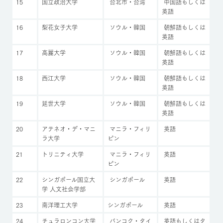
15
国立政治大学
台北市・台湾
中国語もしくは
英語
16
梨花女子大学
ソウル・韓国
朝鮮語もしくは
英語
17
高麗大学
ソウル・韓国
朝鮮語もしくは
英語
18
西江大学
ソウル・韓国
朝鮮語もしくは
英語
19
延世大学
ソウル・韓国
朝鮮語もしくは
英語
20
アテネオ・デ・マニ
マニラ・フィリ
英語
ラ大学
ピン
21
トリニティ大学
マニラ・フィリ
英語
ピン
22
シンガポール国立大
シンガポール
英語
学 人文社会学部
23
南洋理工大学
シンガポール
英語
24
チュラロンコン大学
バンコク・タイ
英語もしくはタ