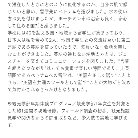
て滞在したときにどのように変化するのか、自分の肌で感
じたいと思い、留学先にベトナムを選びました。水の使い
方は気を付けましたが、ホーチミン市は治安も良く、安心
して住める国だと感じました。
学校には40を超える国・地域から留学生が集まっており、
日本人は私を含めて2人。他国の学生との交流は互いに第二
言語である英語を使っていたので、気負いなく会話を楽し
むことができました。英語の通じない現地の方とは、ジェ
スチャーを交えてコミュニケーションを図りました。“言葉
を超えたつながり”はとても貴重で楽しい時間であり、非英
語圏であるベトナムへの留学は、“英語を正しく話す”ことよ
りも、“英語を共通のツールとして話す”ことが大切だと改め
て気付かされるきっかけとなりました。
※観光学部早期体験プログラム／観光学部1年次生を対象と
した約1週間の現地研修。フィールド調査の初歩、観光施設
見学や関係者からの聞き取りなど、少人数で実地に学びま
す。