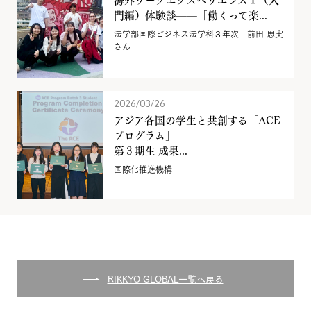
門編）体験談——「働くって楽...
法学部国際ビジネス法学科３年次 前田 思実
さん
2026/03/26
アジア各国の学生と共創する「ACE
プログラム」
第３期生 成果...
国際化推進機構
RIKKYO GLOBAL一覧へ戻る