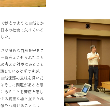
本ではどのように自然とか
の日本の社会に欠けている
ました。
ろさや身近な自然を守るこ
、一番考えさせられたこと
視の考えが対極にあること
認識しているはずですが、
、自然保護の意味を見いだ
私はそこに問題があると思
くにあることを苦痛と感じ
合える貴重な場と捉えられ
保護を心掛けることによ