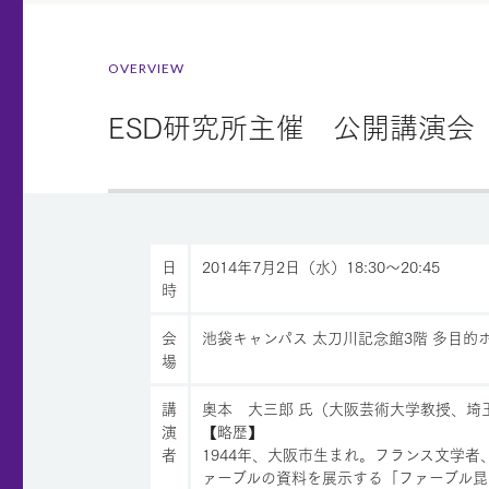
OVERVIEW
ESD研究所主催 公開講演会
日
2014年7月2日（水）18:30～20:45
時
会
池袋キャンパス 太刀川記念館3階 多目的
場
講
奥本 大三郎 氏（大阪芸術大学教授、埼
演
【略歴】
者
1944年、大阪市生まれ。フランス文学
ァーブルの資料を展示する「ファーブル昆