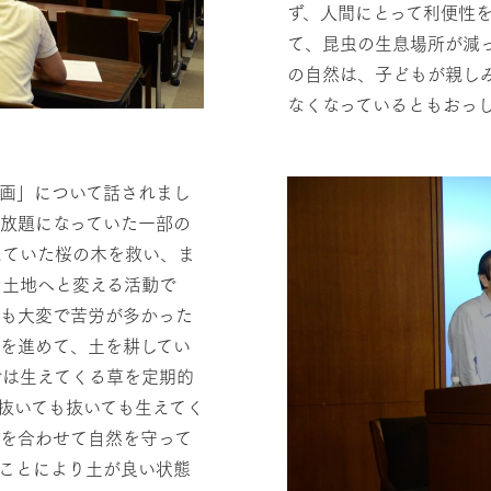
ず、人間にとって利便性
て、昆虫の生息場所が減
の自然は、子どもが親し
なくなっているともおっ
画」について話されまし
放題になっていた一部の
えていた桜の木を救い、ま
な土地へと変える活動で
ても大変で苦労が多かった
を進めて、土を耕してい
では生えてくる草を定期的
抜いても抜いても生えてく
力を合わせて自然を守って
ことにより土が良い状態