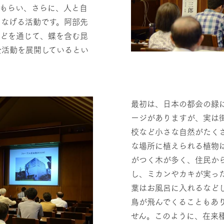
てもらい、さらに、人と自
つなげる活動です。阿部先
などを通じて、蝶を含む昆
全活動を展開しているとい
最初は、日本の都会の緑
ージがありますが、実は
校など小さな自然がたく
な場所に植えられる植物
がつく木が多く、住民か
し、ミカンやカキが実っ
葉はお風呂に入れるなど
鳥が飛んでくることもあ
せん。このように、在来