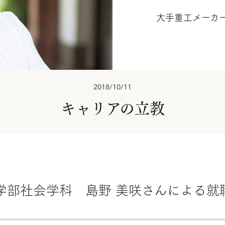
大手重工メーカ
2018/10/11
キャリアの立教
学部社会学科 島野 美咲さんによる就