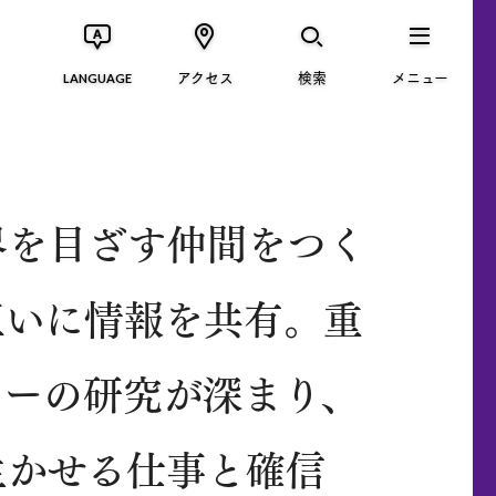
アクセス
検索
メニュー
LANGUAGE
界を目ざす仲間をつく
互いに情報を共有。重
カーの研究が深まり、
生かせる仕事と確信