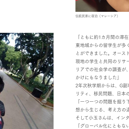
伝統民家に宿泊（マレーシア）
「ともに約1カ月間の滞
東地域からの留学生が多
とができました。オース
現地の学生と共同のリサ
リアでの社会学の調査が
かけにもなりました」
2年次秋学期からは、G
リティ、移民問題、日本
「一つ一つの問題を掘り
想から生じる、考え方の
そして小玉さんは、イン
「グローバル化にともな