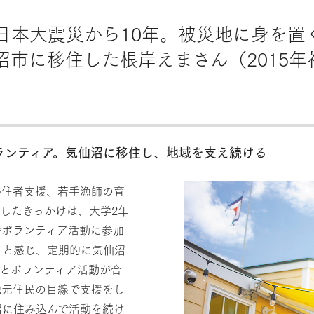
た東日本大震災から10年。被災地に身を
沼市に移住した根岸えまさん（2015
ランティア。気仙沼に移住し、地域を支え続ける
移住者支援、若手漁師の育
したきっかけは、大学2年
援ボランティア活動に参加
」と感じ、定期的に気仙沼
とボランティア活動が合
地元住民の目線で支援をし
沼に住み込んで活動を続け