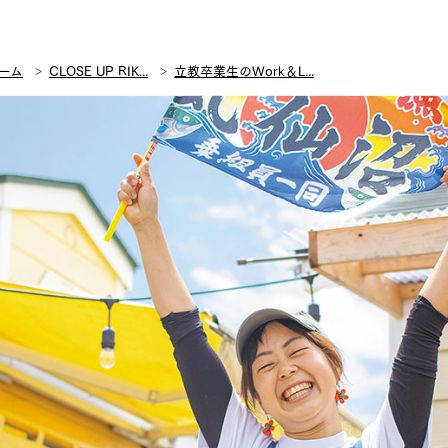
ーム
CLOSE UP RIK...
立教卒業生のWork＆L...