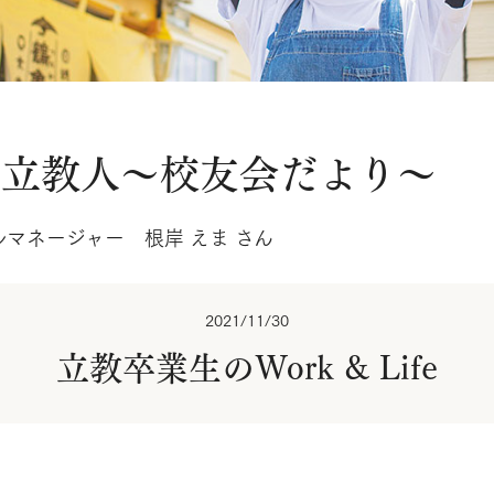
る立教人～校友会だより～
マネージャー 根岸 えま さん
2021/11/30
立教卒業生のWork & Life