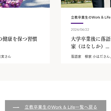
立教卒業生のWork & Life
2026/06/22
の健康を保つ習慣
大学卒業後に落語
家（はなしか）...
 茉実さん
落語家 柳家 小はださん
立教卒業生のWork & Life一覧へ戻る