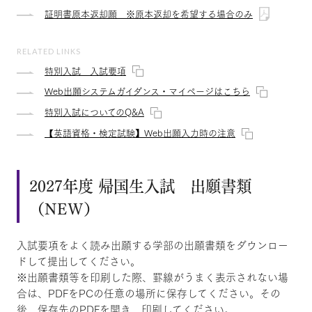
証明書原本返却願 ※原本返却を希望する場合のみ
RELATED LINKS
特別入試 入試要項
Web出願システムガイダンス・マイページはこちら
特別入試についてのQ&A
【英語資格・検定試験】Web出願入力時の注意
2027年度 帰国生入試 出願書類
（NEW）
入試要項をよく読み出願する学部の出願書類をダウンロー
ドして提出してください。
※出願書類等を印刷した際、罫線がうまく表示されない場
合は、PDFをPCの任意の場所に保存してください。その
後、保存先のPDFを開き、印刷してください。