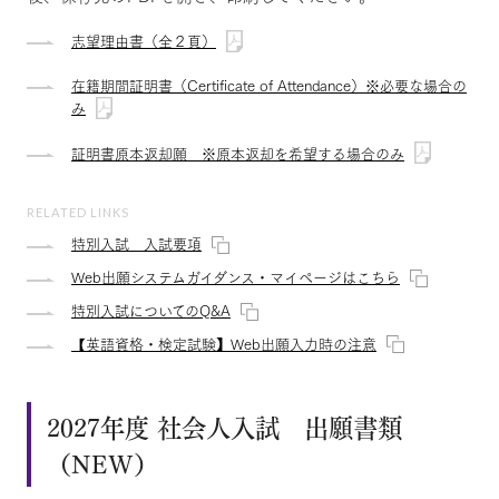
志望理由書（全２頁）
在籍期間証明書（Certificate of Attendance）※必要な場合の
み
証明書原本返却願 ※原本返却を希望する場合のみ
RELATED LINKS
特別入試 入試要項
Web出願システムガイダンス・マイページはこちら
特別入試についてのQ&A
【英語資格・検定試験】Web出願入力時の注意
2027年度 社会人入試 出願書類
（NEW）