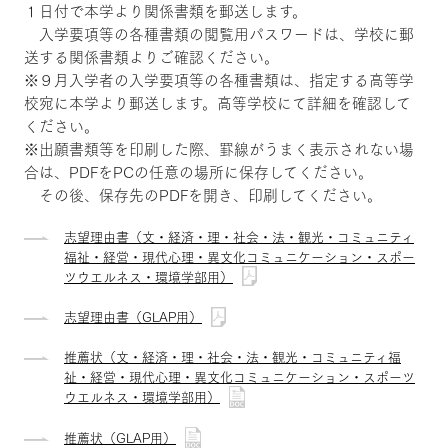
１日付で本学より関係書類を郵送します。
入学要項等の各種書類の閲覧用パスワードは、学校に郵
送する関係書類よりご確認ください。
※９月入学者の入学要項等の各種書類は、指定する高等学
校宛に本学より郵送します。高等学校にて詳細を確認して
ください。
※出願書類等を印刷した際、罫線がうまく表示されない場
合は、PDFをPCの任意の場所に保存してください。
その後、保存先のPDFを開き、印刷してください。
志望理由書（文・経済・理・社会・法・観光・コミュニティ
福祉・経営・現代心理・異文化コミュニケーション・スポー
ツウエルネス・環境学部用）
志望理由書（GLAP用）
推薦状（文・経済・理・社会・法・観光・コミュニティ福
祉・経営・現代心理・異文化コミュニケーション・スポーツ
ウエルネス・環境学部用）
推薦状（GLAP用）