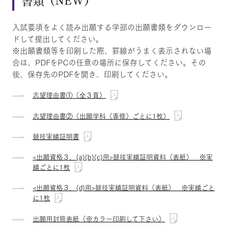
入試要項をよく読み出願する学部の出願書類をダウンロー
ドして提出してください。
※出願書類等を印刷した際、罫線がうまく表示されない場
合は、PDFをPCの任意の場所に保存してください。その
後、保存先のPDFを開き、印刷してください。
志望理由書①（全３頁）
志望理由書②（出願学科（専修）ごとに1枚）
競技実績証明書
<出願資格３．(a)(b)(c)用>競技実績証明資料（表紙） ※実
績ごとに1枚
<出願資格３．(d)用>競技実績証明資料（表紙） ※実績ごと
に1枚
出願用封筒表紙（※カラー印刷して下さい）