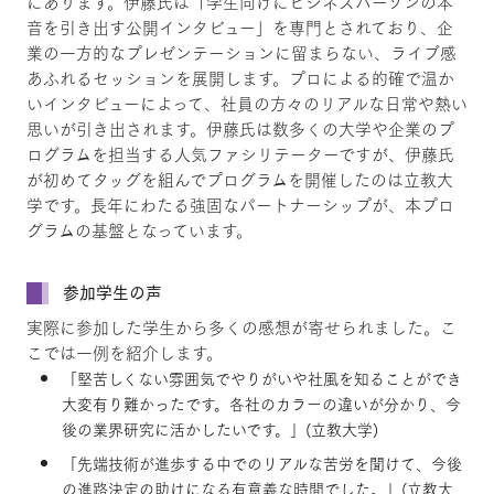
にあります。伊藤氏は「学生向けにビジネスパーソンの本
音を引き出す公開インタビュー」を専門とされており、企
業の一方的なプレゼンテーションに留まらない、ライブ感
あふれるセッションを展開します。プロによる的確で温か
いインタビューによって、社員の方々のリアルな日常や熱い
思いが引き出されます。伊藤氏は数多くの大学や企業のプ
ログラムを担当する人気ファシリテーターですが、伊藤氏
が初めてタッグを組んでプログラムを開催したのは立教大
学です。長年にわたる強固なパートナーシップが、本プロ
グラムの基盤となっています。
参加学生の声
実際に参加した学生から多くの感想が寄せられました。こ
こでは一例を紹介します。
「堅苦しくない雰囲気でやりがいや社風を知ることができ
大変有り難かったです。各社のカラーの違いが分かり、今
後の業界研究に活かしたいです。」(立教大学)
「先端技術が進歩する中でのリアルな苦労を聞けて、今後
の進路決定の助けになる有意義な時間でした。」(立教大