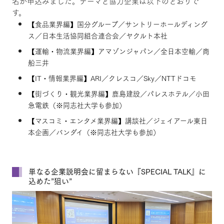
名が申込みました。テーマと協力企業は以下のとおりで
す。
【食品業界編】国分グループ／サントリーホールディング
ス／日本生活協同組合連合会／ヤクルト本社
【運輸・物流業界編】アマゾンジャパン／全日本空輸／商
船三井
【IT・情報業界編】ARI／クレスコ／Sky／NTTドコモ
【街づくり・観光業界編】鹿島建設／パレスホテル／小田
急電鉄（※同志社大学も参加）
【マスコミ・エンタメ業界編】講談社／ジェイアール東日
本企画／バンダイ（※同志社大学も参加）
単なる企業説明会に留まらない『SPECIAL TALK』に
込めた”狙い”