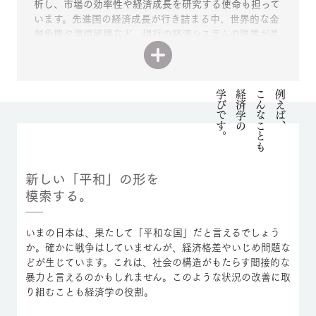
析し、市場の効率性や経済成長を研究する使命も担って
います。先進国の経済成長が行き詰まる中、世界的な金
融危機や環境破壊など、現行の経済システムの限界が見
え始めています。こうした問題の解決策を探り、社会全
体をより良い方向に導いていく。経済学とは、人々の幸
せを実現するために不変の真理を追究しながら、同時に
世界の動きを解き明かし、解決策を探り続ける実学でも
学びです。
経済学の
こんなことも
例えば、
あるのです。
新しい「平和」の形を
模索する。
いまの日本は、果たして「平和な国」だと言えるでしょう
か。確かに戦争はしていませんが、経済格差やいじめ問題な
どが生じています。これは、社会の構造がもたらす間接的な
暴力と言えるのかもしれません。このような状況の改善に取
り組むことも経済学の役割。