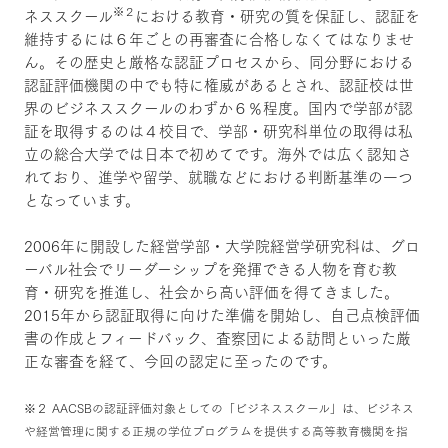
※２
ネススクール
における教育・研究の質を保証し、認証を
維持するには６年ごとの再審査に合格しなくてはなりませ
ん。その歴史と厳格な認証プロセスから、同分野における
認証評価機関の中でも特に権威があるとされ、認証校は世
界のビジネススクールのわずか６％程度。国内で学部が認
証を取得するのは４校目で、学部・研究科単位の取得は私
立の総合大学では日本で初めてです。海外では広く認知さ
れており、進学や留学、就職などにおける判断基準の一つ
となっています。
2006年に開設した経営学部・大学院経営学研究科は、グロ
ーバル社会でリーダーシップを発揮できる人物を育む教
育・研究を推進し、社会から高い評価を得てきました。
2015年から認証取得に向けた準備を開始し、自己点検評価
書の作成とフィードバック、査察団による訪問といった厳
正な審査を経て、今回の認定に至ったのです。
※２ AACSBの認証評価対象としての「ビジネススクール」は、ビジネス
や経営管理に関する正規の学位プログラムを提供する高等教育機関を指