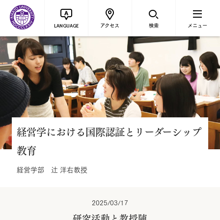
アクセス
検索
メニュー
LANGUAGE
経営学における国際認証とリーダーシップ
教育
経営学部 辻 洋右教授
2025/03/17
研究活動と教授陣