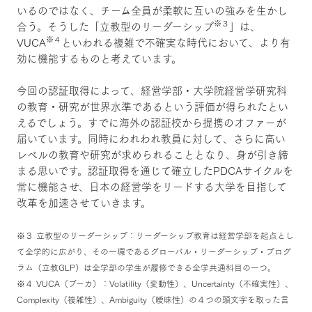
いるのではなく、チーム全員が柔軟に互いの強みを生かし
※３
合う。そうした「立教型のリーダーシップ
」は、
※４
VUCA
といわれる複雑で不確実な時代において、より有
効に機能するものと考えています。
今回の認証取得によって、経営学部・大学院経営学研究科
の教育・研究が世界水準であるという評価が得られたとい
えるでしょう。すでに海外の認証校から提携のオファーが
届いています。同時にわれわれ教員に対して、さらに高い
レベルの教育や研究が求められることとなり、身が引き締
まる思いです。認証取得を通じて確立したPDCAサイクルを
常に機能させ、日本の経営学をリードする大学を目指して
改革を加速させていきます。
※３ 立教型のリーダーシップ：リーダーシップ教育は経営学部を起点とし
て全学的に広がり、その一環であるグローバル・リーダーシップ・プログ
ラム（立教GLP）は全学部の学生が履修できる全学共通科目の一つ。
※４ VUCA（ブーカ）：Volatility（変動性）、Uncertainty（不確実性）、
Complexity（複雑性）、Ambiguity（曖昧性）の４つの頭文字を取った言