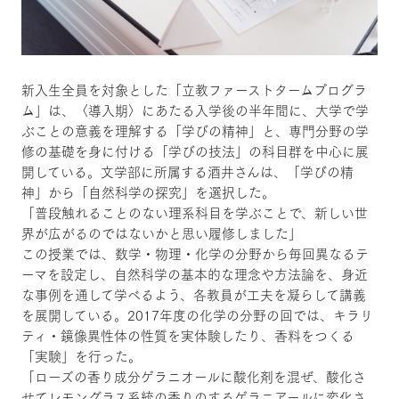
新入生全員を対象とした「立教ファーストタームプログラ
ム」は、〈導入期〉にあたる入学後の半年間に、大学で学
ぶことの意義を理解する「学びの精神」と、専門分野の学
修の基礎を身に付ける「学びの技法」の科目群を中心に展
開している。文学部に所属する酒井さんは、「学びの精
神」から「自然科学の探究」を選択した。
「普段触れることのない理系科目を学ぶことで、新しい世
界が広がるのではないかと思い履修しました」
この授業では、数学・物理・化学の分野から毎回異なるテ
ーマを設定し、自然科学の基本的な理念や方法論を、身近
な事例を通して学べるよう、各教員が工夫を凝らして講義
を展開している。2017年度の化学の分野の回では、キラリ
ティ・鏡像異性体の性質を実体験したり、香料をつくる
「実験」を行った。
「ローズの香り成分ゲラニオールに酸化剤を混ぜ、酸化さ
せてレモングラス系統の香りのするゲラニアールに変化さ