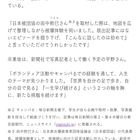
ている。
てるみ
※３
「日本被団協の田中
熙巳
さん
を取材した際は、地図を広
げて整理しながら被爆体験を伺いました。既出記事にはな
いエピソードを掘り下げ、『こんなに話したのは初めて』
と言っていただけてうれしかったです」
卒業後は、新聞社で写真記者として働く予定の宇野さん。
「ボランティア活動やキャンパるでの経験を通して、人生
のテーマが見つかりました。『世界を自分の足で歩き、自
分の目で見る』『一生学び続ける』という２つの軸を胸
に、新たな挑戦を続けます」
※２ キャンパる：毎日新聞主催で、学生が自ら企画や取材・執筆、写真撮
影を担当して紙面づくりを行い、記事は毎日新聞の第２・第４木曜日の東
京版朝刊、ニュースサイト「
mainichi.jp
」に掲載される。
※３ 田中熙巳さん：日本原水爆被害者団体協議会（日本被団協）の代表委
員。被爆体験者として、核廃絶に向けた証言活動に尽力している。新座市