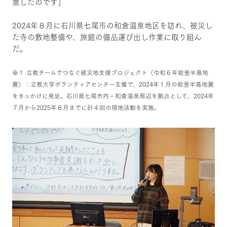
意したのです」
2024年８月に石川県七尾市の和倉温泉地区を訪れ、被災し
た寺の敷地整備や、旅館の備品運び出し作業に取り組ん
だ。
※１ 立教チームでつなぐ被災地支援プロジェクト（令和６年能登半島地
震）：立教大学ボランティアセンター主催で、2024年１月の能登半島地震
をきっかけに発足。石川県七尾市内・和倉温泉周辺を拠点として、2024年
７月から2025年８月までに計４回の現地活動を実施。