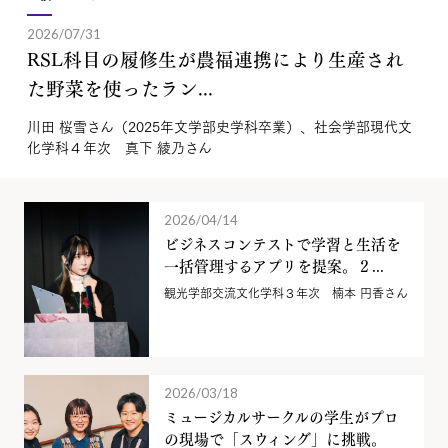
2026/07/31
RSL科目の履修生が農福連携により生産され
た野菜を使ったラン...
川田 桜雪さん（2025年文学部史学科卒業）、社会学部現代文
化学科４年次 真下 綾乃さん
2026/04/14
ビジネスコンテストで学習と生活を
一括管理するアプリを提案。２...
観光学部交流文化学科３年次 楠本 円香さん
2026/03/18
ミュージカルサークルの学生がプロ
の現場で「スウィング」に挑戦。