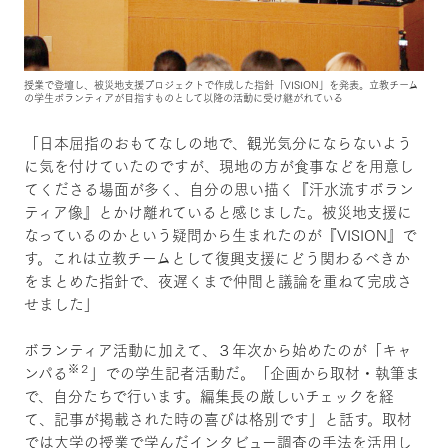
授業で登壇し、被災地支援プロジェクトで作成した指針「VISION」を発表。立教チーム
の学生ボランティアが目指すものとして以降の活動に受け継がれている
「日本屈指のおもてなしの地で、観光気分にならないよう
に気を付けていたのですが、現地の方が食事などを用意し
てくださる場面が多く、自分の思い描く『汗水流すボラン
ティア像』とかけ離れていると感じました。被災地支援に
なっているのかという疑問から生まれたのが『VISION』で
す。これは立教チームとして復興支援にどう関わるべきか
をまとめた指針で、夜遅くまで仲間と議論を重ねて完成さ
せました」
ボランティア活動に加えて、３年次から始めたのが「キャ
※２
ンパる
」での学生記者活動だ。「企画から取材・執筆ま
で、自分たちで行います。編集長の厳しいチェックを経
て、記事が掲載された時の喜びは格別です」と話す。取材
では大学の授業で学んだインタビュー調査の手法を活用し