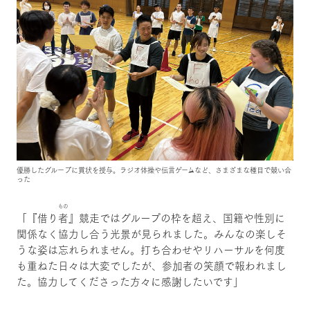
優勝したグループに賞状を授与。ラジオ体操や伝言ゲームなど、さまざまな種目で競い合
った
もの
「『借り
者
』競走ではグループの枠を超え、国籍や性別に
関係なく協力し合う光景が見られました。みんなの楽しそ
うな姿は忘れられません。打ち合わせやリハーサルを何度
も重ねた日々は大変でしたが、参加者の笑顔で報われまし
た。協力してくださった方々に感謝したいです」