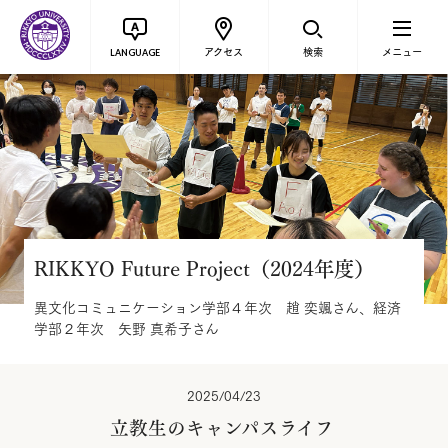
アクセス
検索
メニュー
LANGUAGE
RIKKYO Future Project（2024年度）
異文化コミュニケーション学部４年次 趙 奕颯さん、経済
学部２年次 矢野 真希子さん
2025/04/23
立教生のキャンパスライフ