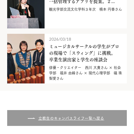
一括管理するアプリを提案。２...
観光学部交流文化学科３年次 楠本 円香さん
2026/03/18
ミュージカルサークルの学生がプロ
の現場で「スウィング」に挑戦。
卒業生演出家と学生の座談会
俳優・クリエイター 西川 大貴さん × 社会
学部 福井 由峰さん × 現代心理学部 礒 珠
梨愛さん
立教生のキャンパスライフ一覧へ戻る