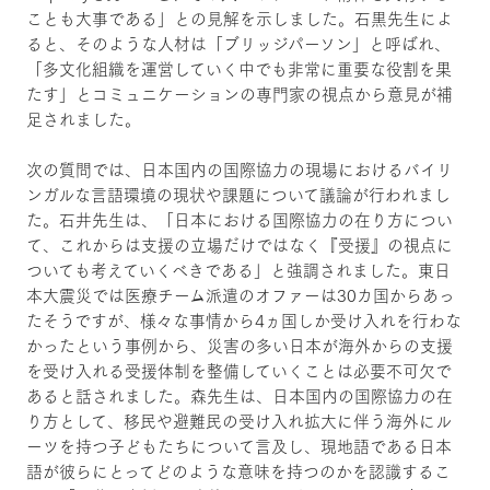
ことも大事である」との見解を示しました。石黒先生によ
ると、そのような人材は「ブリッジパーソン」と呼ばれ、
「多文化組織を運営していく中でも非常に重要な役割を果
たす」とコミュニケーションの専門家の視点から意見が補
足されました。
次の質問では、日本国内の国際協力の現場におけるバイリ
ンガルな言語環境の現状や課題について議論が行われまし
た。石井先生は、「日本における国際協力の在り方につい
て、これからは支援の立場だけではなく『受援』の視点に
ついても考えていくべきである」と強調されました。東日
本大震災では医療チーム派遣のオファーは30カ国からあっ
たそうですが、様々な事情から4ヵ国しか受け入れを行わな
かったという事例から、災害の多い日本が海外からの支援
を受け入れる受援体制を整備していくことは必要不可欠で
あると話されました。森先生は、日本国内の国際協力の在
り方として、移民や避難民の受け入れ拡大に伴う海外にル
ーツを持つ子どもたちについて言及し、現地語である日本
語が彼らにとってどのような意味を持つのかを認識するこ