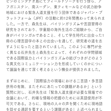
ピンのミンダナオ島にてフィールドワークを行う傍ら、ア
フガニスタン、南スーダン、東ティモールなどの武力紛争
地域における緊急人道支援を行う団体であるジャパン・プ
ラットフォーム（JPF）の活動に約12年間携わって来られま
した。一方で、森先生は、バイリンガリズムや言語習得の
研究をされており、学童期の海外生活のご経験から、ご自
身がバイリンガルであること、そして学生時代に出会った1
冊の心理言語学の本との出会いを通して、研究者の道を志
すようになったと話されていました。このように専門が全
く異なる石井先生と森先生によって、それぞれの学問領域
である国際協力とバイリンガリズムの結びつきがどのよう
な異文化コミュニケーション力を形成していくのかについ
て議論を通じて深く考えるという機会が提供されました。
まずはじめに、「国際協力の現場における二言語・多言語
併用の有無、またそれにあたっての課題があるか」という
質問に対し、石井先生は「緊急人道支援が必要な現場での
会議において、的確な情報の把握のためには英語使用が不
可欠である。さらに、現地の人々の声を聞くために現地語
を話せる通訳を要するという課題がある」と述べられまし