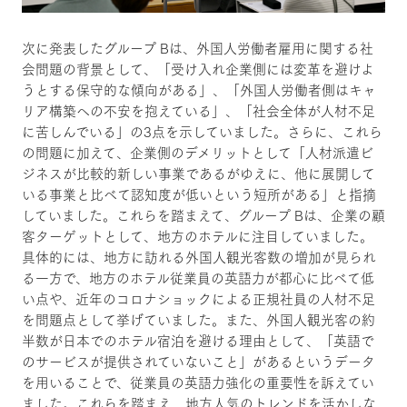
次に発表したグループ Bは、外国人労働者雇用に関する社
会問題の背景として、「受け入れ企業側には変革を避けよ
うとする保守的な傾向がある」、「外国人労働者側はキャ
リア構築への不安を抱えている」、「社会全体が人材不足
に苦しんでいる」の3点を示していました。さらに、これら
の問題に加えて、企業側のデメリットとして「人材派遣ビ
ジネスが比較的新しい事業であるがゆえに、他に展開して
いる事業と比べて認知度が低いという短所がある」と指摘
していました。これらを踏まえて、グループ Bは、企業の顧
客ターゲットとして、地方のホテルに注目していました。
具体的には、地方に訪れる外国人観光客数の増加が見られ
る一方で、地方のホテル従業員の英語力が都心に比べて低
い点や、近年のコロナショックによる正規社員の人材不足
を問題点として挙げていました。また、外国人観光客の約
半数が日本でのホテル宿泊を避ける理由として、「英語で
のサービスが提供されていないこと」があるというデータ
を用いることで、従業員の英語力強化の重要性を訴えてい
ました。これらを踏まえ、地方人気のトレンドを活かしな