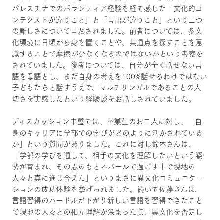
パレスチナでのボランティア経験を経て感じた「文化的コ
ンテクストが違うこと」と「言語が違うこと」という二つ
の難しさについて言及されました。前者については、多文
化環境に日頃から身を置くことや、共通点を探すことを意
識することで摩擦が少なくなるのではないかという考察を
されていました。後者については、自分が全く話せない言
語を母語とし、まだ自身の考えを100%話せるわけではない
子どもたちと話すうえで、マルチリンガルであることの大
切さを実感したという経験談をお話しされていました。
ディスカッション中盤では、卒業生のお二人に対し、「自
身のキャリアに学部での学びがどのように活かされている
か」という質問がありました。これに対し鈴木さんは、
「学部の学びを通して、相手の文化を理解したいという姿
勢が育まれ、その志のもとネパールで過ごす中で現地の
人々と真に通じ合えた」というまさに異文化コミュニケー
ションの成功体験を挙げられました。続いて佐藤さんは、
言語習得のハードルが下がり新しい言語を習得できたこと
で現地の人々との相互理解が深まった点、異文化を否定し