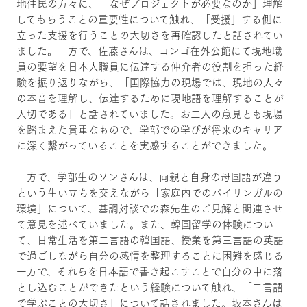
地住民の方々に、「なぜプロジェクトが必要なのか」理解
してもらうことの重要性について触れ、「受援」する側に
立った支援を行うことの大切さを再確認したと話されてい
ました。一方で、佐藤さんは、コンゴ在外公館にて現地職
員の要望を日本人職員に伝達する仲介者の役割を担った経
験を振り返りながら、「国際協力の現場では、現地の人々
の本音を理解し、伝達するために現地語を理解することが
大切である」と話されていました。お二人の意見とも現場
を踏まえた貴重なもので、学部での学びが将来のキャリア
に深く繋がっていることを実感することができました。
一方で、学部生のソンさんは、両親と自身の母国語が違う
という生い立ちを交えながら「家庭内でのバイリンガルの
環境」について、基調対談での森先生のご見解と関連させ
て意見を述べていました。また、韓国留学の体験につい
て、日常生活を第二言語の韓国語、授業を第三言語の英語
で過ごしながら自分の感情を整理することに困難を感じる
一方で、それらを日本語で書き起こすことで自分の中に落
とし込むことができたという経験について触れ、「二言語
で学ぶことの大切さ」について話されました。坂本さんは