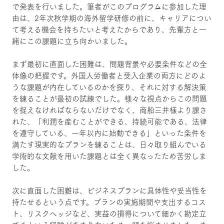
で発表を行いました。筆者がこのプログラムに参加した理
由は、2年次秋学期の海外留学研修の前に、キャリアについ
て考える機会を持ちたいと考えたからであり、先輩方と一
緒にこの課題に立ち向かいました。
まず最初に直面した困難は、問題背景や必要条件などの全
体像の把握です。外国人労働者と受入企業の両方にどのよ
うな課題が内在しているのかを探り、それに対する解決策
を練ることが最初の試練でした。様々な視点からこの問題
を捉えなければならないだけでなく、商船三井様より課さ
れた、「利潤を産むことができる、持続可能である、法律
を遵守している、一年以内に始動できる」といった条件を
満たす現実的なプランを練ることは、日々取り組んでいる
学術的な文献を用いた課題とは全く異なったため苦労しま
した。
次に直面した困難は、ビジネスプランに具体性や妥当性を
持たせるという点です。プランの実施期間や支出するコス
ト、リスクヘッジなど、実益の損得について細かく勘定立