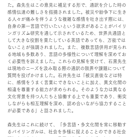
た。森先生はこの意見に補足する形で、通訳を介した時の
感情伝達の難しさを指摘されました。被災や紛争下に生き
る人々が痛みを伴うような複雑な感情を吐き出す際には、
自身の第一言語で行いたいという欲求があることがバイリ
ンガリズム研究を通して示されているため、世界共通語と
して大きな役割を果たしている英語であっても、万能では
ないことが強調されました。また、複数言語併用が見られ
る地域も多数あり、言語の多様性について理解を深めてお
く必要性を訴えました。これらの見解を受けて、石黒先生
は現地のニーズを汲み取る際の通訳の限界や課題について
質問を投げかけました。石井先生は「被災直後などは特
に、感情をうまく言葉にできないことに加え、異文化間の
相違を尊重する能力が求められる。そのような力は異なる
文化背景を持つ人たちと協働する上でも重要であり、衝突
しながらも相互理解を深め、認め合いながら協力すること
が必要である」と話されました。
森先生はこれに続けて、「多言語・多文化間を常に移動す
るバイリンガルは、社会を多様に捉えることのできる社会