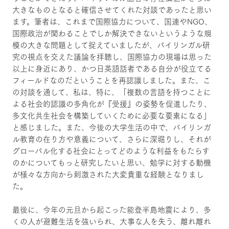
大きなものとなると確信させてくれた対談であったと思い
ます。筆者は、これまで国際協力について、国連やNGO、
国際政治が関わることでしか解決できないというような規
模の大きな問題として捉えていましたが、バイリンガル研
究の視点を交えた議論を拝聴し、国際協力の現場は思った
以上に身近にあり、かつ日英語話者である自分が役立てる
フィールドなのだということを再認識しました。また、こ
の対談を通して、私は、特に、「複数の言語を持つことに
よる社会的認識の多角化が『受援』の姿勢を促進したり、
多文化共生社会を構築していくために必要な要素になる」
と感じました。また、今後の大学生活の中で、バイリンガ
ル教育の在り方や意義について、さらに深堀りし、それが
グローバル化する社会にとってどのような利益をもたらす
のかについてもっと研究したいと思い、勉学に対する動機
が様々な方向から刺激された大変貴重な経験となりまし
た。
最後に、今年の元旦から起こった能登半島地震により、多
くの人が避難生活を強いられ、大事な人を失う、離れ離れ