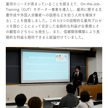
雇用のニーズが高まっていることを踏まえて、On-the-Job-
Training（OJT）サポーター事業を導入し、雇用に際する文
書作成や外国人労働者への説明などを担う人材を確保す
る」ことを提案しました。これら3つの段階的な雇用プロセ
スを踏むことによって安定した金銭的な利益が企業側とそ
の顧客のどちらにも発生し、また、信頼関係構築により長
期的な利益も期待できると結論付けていました。