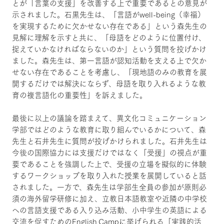
とが「言葉の支援」を改善する上で重要であるとの意見が
示されました。石黒先生は、「言語がwell-being（幸福）
を実現するために欠かせない存在である」という森先生の
見解に理解を示すと共に、「母語をどのように位置付け、
捉えていかなければならないのか」という質問を投げかけ
ました。森先生は、第一言語が認知活動を支える上で欠か
せない存在であることを考慮し、「現地語のみの教育を展
開するだけでは解決にならず、母語を取り入れるような教
育の複言語化の重要性」を訴えました。
最後に以上の議論を踏まえて、異文化コミュニケーション
学部ではどのような教育に取り組んでいるかについて、森
先生と石井先生に質問が投げかけられました。石井先生は
今後の国際協力には支援だけではなく「受援」の視点が重
要であることを強調した上で、受援の立場を擬似的に体験
するワークショップを取り入れた授業を展開していると話
されました。一方で、森先生は学部生全員の参加が原則必
須の海外留学研修に加え、立教日本語教室や近隣の中学校
への言語支援である入り込み活動、小中学生の英語による
交流を促すためのEnglish Campに挙げられる「実践的活