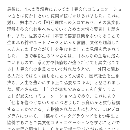
最後に、4人の登壇者にとっての「異文化コミュニケーショ
ン力とは何か」という質問が投げかけられました。これに
対し、鈴木さんは「相互理解への入口であり、その異文化
理解を多文化共生へもっていくための大切な要素」と話さ
れ、また、佐藤さんは「本音で喜怒哀楽をぶつけることで
生まれる絆やネットワークといった言語、文化を超越した
人と人との『つながり』を生むもの」との見解を示されま
した。一方で学部生のソンさんは、「みんなの生活に潜ん
でいるもので、考え方や価値観が違うだけでも異文化であ
る」と異文化の定義について触れたうえで、「外国に関わ
る人だけではなく誰しもにとって大切な、国際社会を生き
抜き、人生を豊かにする上で必要なスキル」と話されまし
た。坂本さんは、「自分が無知であることを自覚するこ
と」が異文化コミュニケーション力であり、これにより
「他者を傷つけないためにはどうしたら良いかと試行錯誤
することができる」と指摘されたことに加えて、DLPプロ
グラムについて、「様々なバックグラウンドをもつ学生と
協働することで異文化コミュニケーションを学ぶことがで
きる完璧な環境」と、自身が学部で学びながら感じている