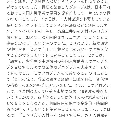
デアを練り、より具体的なビジネスプランを作成すること
ができていました。最初に発表したグループAは、日本国内
における外国人労働者の雇用を促す策として、主に3つの案
を打ち出しました。1つ目は、「人材派遣を必要としている
会社をターゲットとしてビジネス用SNSなどを活用したオ
ンラインイベントを開催し、商船三井様の人材派遣事業を
紹介する。加えて、双方向的なコミュニケーションをとる
機会を設ける」というものでした。これにより、新規顧客
の獲得やサービスの向上、言葉や文化の違いへの理解を促
すことができるという利点があるとしました。2つ目は、
「顧客と、留学生や中途採用の外国人労働者とのマッチン
グを支援するための就業体験プログラムを実践する」とい
うものでした。このプログラムを実践することの利点とし
て「文化の統合、職業に関する経験・知識の熟知、関係性
の構築」の3つが挙げられていました。また、このプログラ
ムは、企業側にとって収益や市場の拡大、知名度の獲得と
いう利点があり、顧客側にとっては外国人人材派遣を代行
してもらうことによる長期間雇用の保障や金銭的・時間的
猶予が得られるという利益があることを示しました。3つ目
には、「日本企業が人材不足に困窮する中、外国人労働者