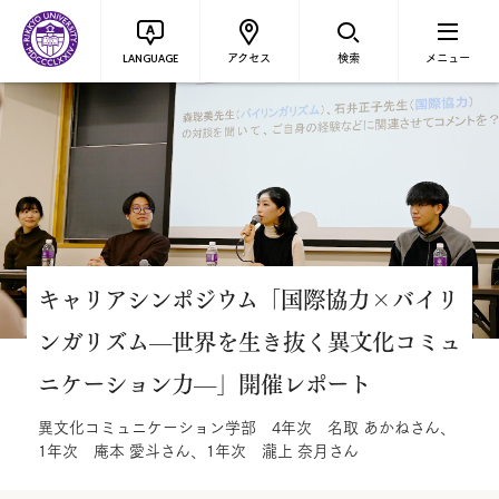
アクセス
検索
メニュー
LANGUAGE
キャリアシンポジウム「国際協力×バイリ
ンガリズム—世界を生き抜く異文化コミュ
ニケーション力—」開催レポート
異文化コミュニケーション学部 4年次 名取 あかねさん、
1年次 庵本 愛斗さん、1年次 瀧上 奈月さん