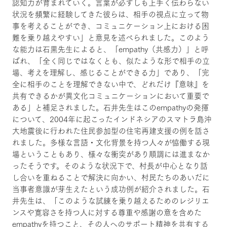
認知力が育まれていく。言葉が必ずしも上手く伝わらない
状況を頻繁に経験してきた彼らは、相手の視点に立って物
事を考えることができ、コミュニケーション上における困
難を乗り越えやすい」と意見を述べられました。このよう
な能力は石黒先生によると、「empathy（共感力）」と呼
ばれ、「全く同じではなくとも、似たような形で相手の立
場、考えを理解し、感じることができる力」であり、「完
全に相手のことを理解できない中で、どれだけ『意味』を
共有できるかが異文化コミュニケーションにおいて重要で
ある」と補足されました。石井先生はこのempathyの発揮
について、2004年に起こったインドネシアのスマトラ島沖
大地震後に行われた住民参加型の住宅再建支援の例を話さ
れました。多様な言語・文化背景を持つ人々が恊働する現
場ということもあり、様々な衝突があり順調には進まなか
ったそうです。そのような状況下で、村長が中心となり話
し合いを重ねることで解決に向かい、村民たちのあいだに
当事者意識が芽生えたという成功例が紹介されました。石
井先生は、「このような試練を乗り越えるためのレジリエ
ンスや寛容さを持つ人に対する尊重や感謝の意を含めた
empathyを持つこと、その人へのサポート精神を共有する