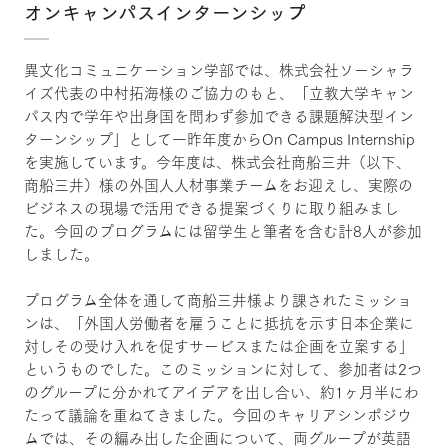
オンキャンパスインターンシップ
異文化コミュニケーション学部では、株式会社ソーシャラ
イズ代表の中村拓海様のご協力のもと、「立教大学キャン
パス内で学年や出身国を問わず参加できる課題解決型イン
ターンシップ」として一昨年度からOn Campus Internship
を実施しています。今年度は、株式会社商船三井（以下、
商船三井）様の外国人人材事業チームをお迎えし、実際の
ビジネスの現場で活用できる提案づくりに取り組みまし
た。今回のプログラムには留学生と筆者を含む計8人が参加
しました。
プログラム全体を通して商船三井様より課されたミッショ
ンは、「外国人労働者を雇うことに抵抗を示す日本企業に
対しその受け入れを促すサービスまたは企画を立案する」
というものでした。このミッションに対して、参加者は2つ
のグループに分かれてアイデアを出し合い、約1ヶ月半にわ
たって議論を重ねてきました。今回のキャリアシンポジウ
ムでは、その編み出した企画について、両グループが英語