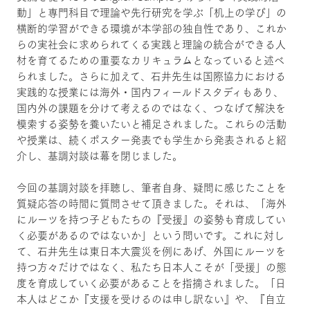
動」と専門科目で理論や先行研究を学ぶ「机上の学び」の
横断的学習ができる環境が本学部の独自性であり、これか
らの実社会に求められてくる実践と理論の統合ができる人
材を育てるための重要なカリキュラムとなっていると述べ
られました。さらに加えて、石井先生は国際協力における
実践的な授業には海外・国内フィールドスタディもあり、
国内外の課題を分けて考えるのではなく、つなげて解決を
模索する姿勢を養いたいと補足されました。これらの活動
や授業は、続くポスター発表でも学生から発表されると紹
介し、基調対談は幕を閉じました。
今回の基調対談を拝聴し、筆者自身、疑問に感じたことを
質疑応答の時間に質問させて頂きました。それは、「海外
にルーツを持つ子どもたちの『受援』の姿勢も育成してい
く必要があるのではないか」という問いです。これに対し
て、石井先生は東日本大震災を例にあげ、外国にルーツを
持つ方々だけではなく、私たち日本人こそが「受援」の態
度を育成していく必要があることを指摘されました。「日
本人はどこか『支援を受けるのは申し訳ない』や、『自立