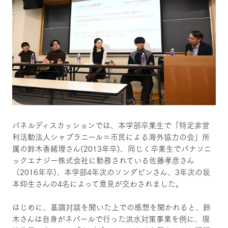
パネルディスカッションでは、本学部卒業生で「特定非営
利活動法人シャプラニール＝市民による海外協力の会」所
属の鈴木香緒理さん(2013年卒)、同じく卒業生でパナソニ
ックエナジー株式会社に勤務されている佐藤孝彦さん
（2016年卒)、本学部4年次のソンダビンさん、3年次の坂
本仰生さんの4名によって意見が交わされました。
はじめに、基調対談を聞いた上での感想を聞かれると、鈴
木さんは自身がネパールで行った洪水対策事業を例に、現