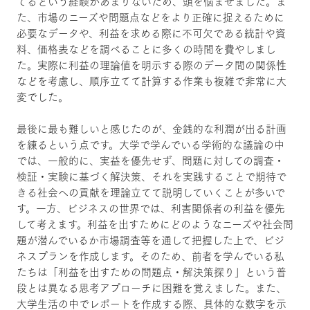
てるという経験があまりないため、頭を悩ませました。ま
た、市場のニーズや問題点などをより正確に捉えるために
必要なデータや、利益を求める際に不可欠である統計や資
料、価格表などを調べることに多くの時間を費やしまし
た。実際に利益の理論値を明示する際のデータ間の関係性
などを考慮し、順序立てて計算する作業も複雑で非常に大
変でした。
最後に最も難しいと感じたのが、金銭的な利潤が出る計画
を練るという点です。大学で学んでいる学術的な議論の中
では、一般的に、実益を優先せず、問題に対しての調査・
検証・実験に基づく解決策、それを実践することで期待で
きる社会への貢献を理論立てて説明していくことが多いで
す。一方、ビジネスの世界では、利害関係者の利益を優先
して考えます。利益を出すためにどのようなニーズや社会問
題が潜んでいるか市場調査等を通して把握した上で、ビジ
ネスプランを作成します。そのため、前者を学んでいる私
たちは「利益を出すための問題点・解決策探り」という普
段とは異なる思考アプローチに困難を覚えました。また、
大学生活の中でレポートを作成する際、具体的な数字を示