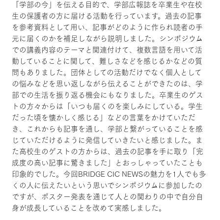
「学部の今」を伝える目的で、学部広報誌を卒業生や在校
生の保護者の方に届ける活動を行っています。過去の記事
を参考資料として用い、記事がどのように作られ読者の手
元に届くのかを補足しながら説明しました。シンポジウム
での講義内容のテーマと関連付けて、複数言語を用いて活
動していることに関して、難しさなどを感じるかなどの質
問もありました。団体としての活動だけでなく個人として
の悩みなどを思い返しながら伝えることができたのは、学
部での生活を振り返る機会にもなりました。卒業生のゲス
トの方々からは「いつも届くのを楽しみにしている。学生
だった頃を懐かしく感じる」などの言葉をかけていただ
き、これからも記事を通し、学部と繋がっていることを感
じていただけるように発信していきたいと感じました。ま
た高校生のゲストの方からは、過去の記事を手に取り「完
成度の高い記事に驚きました」とおっしゃっていたことも
印象的でした。今回BRIDGE CIC NEWSの魅力を1人でも多
くの人に伝えたいという思いでシンポジウムに参加したの
ですが、ポスター発表を通じて人との関わりの中で自分自
身が成長していることを改めて実感しました。