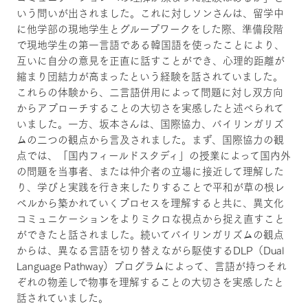
いう問いが出されました。これに対しソンさんは、留学中
に他学部の現地学生とグループワークをした際、準備段階
で現地学生の第一言語である韓国語を使ったことにより、
互いに自分の意見を正直に話すことができ、心理的距離が
縮まり団結力が高まったという経験を話されていました。
これらの体験から、二言語併用によって問題に対し双方向
からアプローチすることの大切さを実感したと述べられて
いました。一方、坂本さんは、国際協力、バイリンガリズ
ムの二つの観点から言及されました。まず、国際協力の観
点では、「国内フィールドスタディ」の授業によって国内外
の問題を当事者、または仲介者の立場に接近して理解した
り、学びと実践を行き来したりすることで平和が草の根レ
ベルから築かれていくプロセスを理解すると共に、異文化
コミュニケーションをよりミクロな視点から捉え直すこと
ができたと話されました。続いてバイリンガリズムの観点
からは、異なる言語を切り替えながら駆使するDLP（Dual
Language Pathway）プログラムによって、言語が持つそれ
ぞれの物差しで物事を理解することの大切さを実感したと
話されていました。