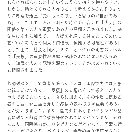
しなければならない』というような気持ちを持ちやすい。
しかし、助けてくれる人々のことを考えてみるとそのよう
なご厚意を素直に受け取って欲しいと思うのが自然であ
る」とした上で、お互い困った時に助け合える「共助」の
関係を築くことが重要であるとの見解を示されました。森
先生はそれに加えて、「支援を拒絶する背景として文化に
基づいた考え方や個人の価値観に依拠する可能性がある」
とした上で、社会と個人、ミクロとマクロの両方のレベル
で「受援」の重要性が理解・認識されていない現状もあ
り、知識を広めて認識を深めていくことが求められていく
と指摘されました。
基調対談を通して筆者が感じたことは、国際協力には支援
の視点だけでなく、「受援」の立場に立って考えることが
重要であるということ、さらに加えて、その現場に携わる
者の言語・非言語を介した感情の汲み取りが重要であるこ
とが分かりました。また、国内外におけるバイリンガル話
者に対する教育は今後多様化されていくべきであり、それ
により、国際協力がより身近となるだけでなく、円滑に行
うことができたり、バイリンガル話者の存在価値がさらに