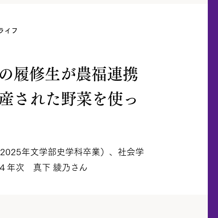
ライフ
目の履修生が農福連携
産された野菜を使っ
（2025年文学部史学科卒業）、社会学
４年次 真下 綾乃さん