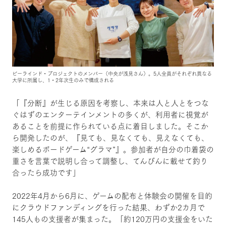
ビーラインド・プロジェクトのメンバー（中央が浅見さん）。5人全員がそれぞれ異なる
大学に所属し、1・2年次生のみで構成される
「『分断』が生じる原因を考察し、本来は人と人とをつな
ぐはずのエンターテインメントの多くが、利用者に視覚が
あることを前提に作られている点に着目しました。そこか
ら開発したのが、『見ても、見なくても、見えなくても、
楽しめるボードゲーム“グラマ”』。参加者が自分の巾着袋の
重さを言葉で説明し合って調整し、てんびんに載せて釣り
合ったら成功です」
2022年4月から6月に、ゲームの配布と体験会の開催を目的
にクラウドファンディングを行った結果、わずか2カ月で
145人もの支援者が集まった。「約120万円の支援金をいた