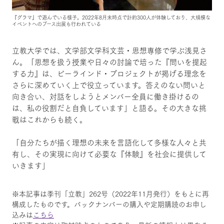
『グラマ』で遊んでいる様子。2022年8月末時点で計約300人が体験しており、大規模な
イベントへのブース出展も行われている
立教大学では、文学部文学科文芸・思想専修で学ぶ浅見さ
ん。「思想を扱う授業や日々の討論で培った『問いを提起
する力』は、ビーラインド・プロジェクトが掲げる理念を
さらに深めていく上で役立っています。答えのない問いと
向き合い、対話をしようとメンバー全員に働き掛けるの
は、私の役割だと自負しています」と語る。その大きな挑
戦はこれからも続く。
「自分たちが描く理想の未来を言語化して多様な人々と共
有し、その実現に向けて必要な『体験』を社会に提供して
いきます」
※本記事は季刊「立教」262号（2022年11月発行）をもとに再
構成したものです。バックナンバーの購入や定期購読のお申し
込みは
こちら