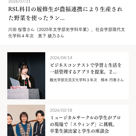
2026/07/31
RSL科目の履修生が農福連携により生産され
た野菜を使ったラン...
川田 桜雪さん（2025年文学部史学科卒業）、社会学部現代文
化学科４年次 真下 綾乃さん
2026/04/14
ビジネスコンテストで学習と生活を
一括管理するアプリを提案。２...
観光学部交流文化学科３年次 楠本 円香さん
2026/03/18
ミュージカルサークルの学生がプロ
の現場で「スウィング」に挑戦。
卒業生演出家と学生の座談会