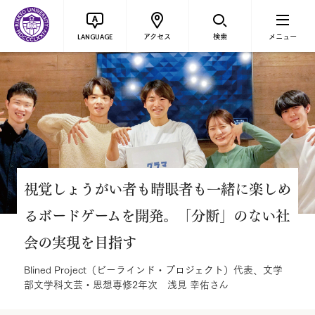
アクセス
検索
メニュー
LANGUAGE
視覚しょうがい者も晴眼者も一緒に楽しめ
るボードゲームを開発。「分断」のない社
会の実現を目指す
Blined Project（ビーラインド・プロジェクト）代表、文学
部文学科文芸・思想専修2年次 浅見 幸佑さん