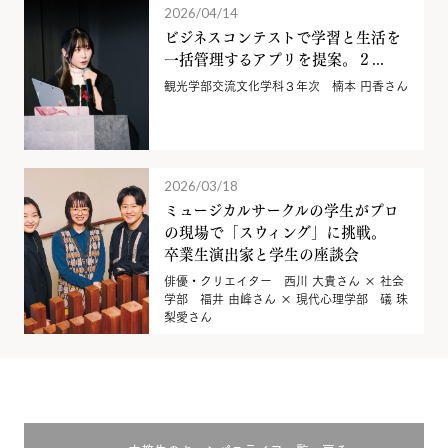
2026/04/14
ビジネスコンテストで学習と生活を
一括管理するアプリを提案。２...
観光学部交流文化学科３年次 楠本 円香さん
2026/03/18
ミュージカルサークルの学生がプロ
の現場で「スウィング」に挑戦。
卒業生演出家と学生の座談会
俳優・クリエイター 西川 大貴さん × 社会
学部 福井 由峰さん × 現代心理学部 礒 珠
梨愛さん