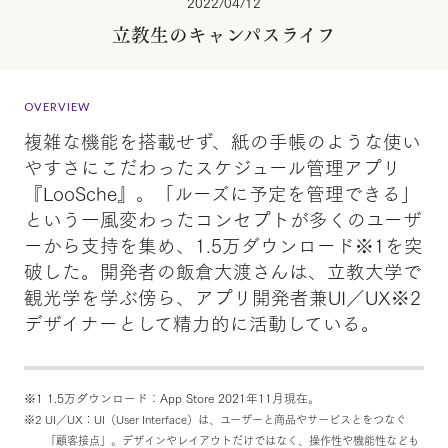
2022/04/12
立教生のキャンパスライフ
OVERVIEW
複雑な機能を搭載せず、紙の手帳のような使い
やすさにこだわったスケジュール管理アプリ
『LooSche』。「ルーズに予定を管理できる」
という一風変わったコンセプトが多くのユーザ
ーから支持を集め、1.5万ダウンロード※1を突
破した。開発者の飯倉大渡さんは、立教大学で
観光学を学ぶ傍ら、アプリ開発者兼UI／UX※2
デザイナーとして精力的に活動している。
※1 1.5万ダウンロード：App Store 2021年11月現在。
※2 UI／UX：UI（User Interface）は、ユーザーと商品やサービスとをつなぐ
「顧客接点」。デザインやレイアウトだけではなく、操作性や機能性なども