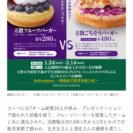
勝戦のポスター。「立教ごちそうバーガー」と「立教フルーツバーガー」の一騎打ち
コンペには7チーム総勢26人が挑み、プレゼンテーション
で競われた初戦を経て、フルーツバーガーを提案したチーム
と共に選出された。決勝戦は2018年1月から2月にかけての
販売実額で競われ、五月女さんと須佐さんは優勝を果たし