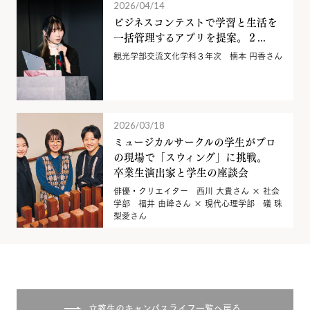
2026/04/14
ビジネスコンテストで学習と生活を
一括管理するアプリを提案。２...
観光学部交流文化学科３年次 楠本 円香さん
2026/03/18
ミュージカルサークルの学生がプロ
の現場で「スウィング」に挑戦。
卒業生演出家と学生の座談会
俳優・クリエイター 西川 大貴さん × 社会
学部 福井 由峰さん × 現代心理学部 礒 珠
梨愛さん
立教生のキャンパスライフ一覧へ戻る