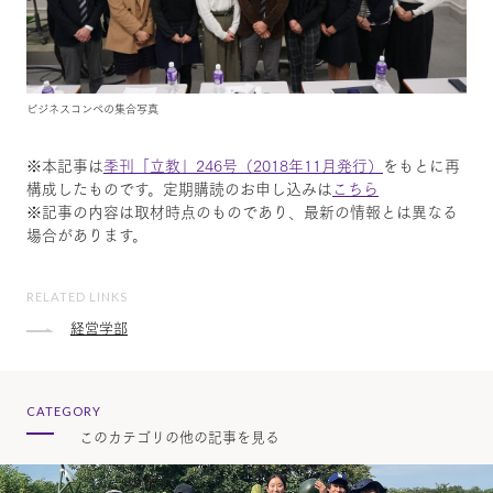
ビジネスコンペの集合写真
※本記事は
季刊「立教」246号（2018年11月発行）
をもとに再
構成したものです。定期購読のお申し込みは
こちら
※記事の内容は取材時点のものであり、最新の情報とは異なる
場合があります。
RELATED LINKS
経営学部
CATEGORY
このカテゴリの他の記事を見る