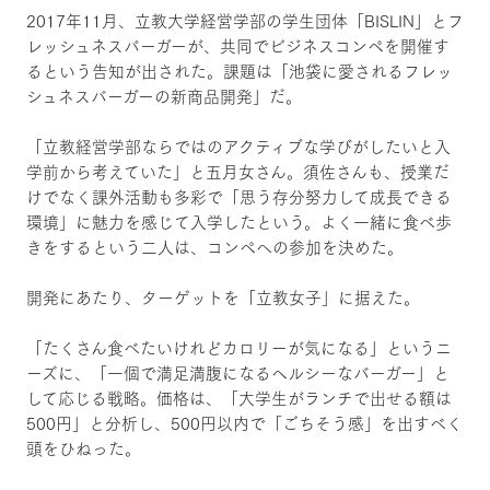
2017年11月、立教大学経営学部の学生団体「BISLIN」とフ
レッシュネスバーガーが、共同でビジネスコンペを開催す
るという告知が出された。課題は「池袋に愛されるフレッ
シュネスバーガーの新商品開発」だ。
「立教経営学部ならではのアクティブな学びがしたいと入
学前から考えていた」と五月女さん。須佐さんも、授業だ
けでなく課外活動も多彩で「思う存分努力して成長できる
環境」に魅力を感じて入学したという。よく一緒に食べ歩
きをするという二人は、コンペへの参加を決めた。
開発にあたり、ターゲットを「立教女子」に据えた。
「たくさん食べたいけれどカロリーが気になる」というニ
ーズに、「一個で満足満腹になるヘルシーなバーガー」と
して応じる戦略。価格は、「大学生がランチで出せる額は
500円」と分析し、500円以内で「ごちそう感」を出すべく
頭をひねった。