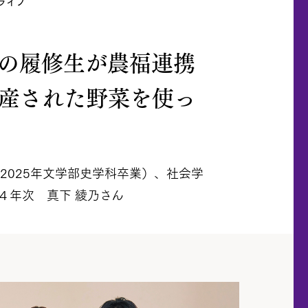
ライフ
目の履修生が農福連携
産された野菜を使っ
（2025年文学部史学科卒業）、社会学
４年次 真下 綾乃さん