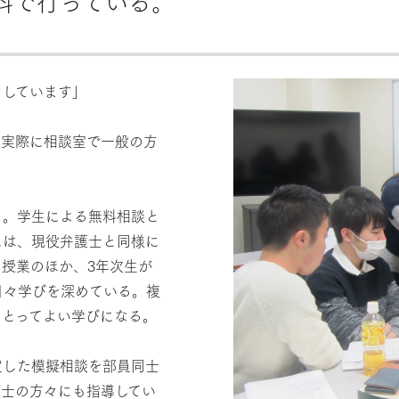
料で行っている。
としています」
も実際に相談室で一般の方
る。学生による無料相談と
には、現役弁護士と同様に
授業のほか、3年次生が
日々学びを深めている。複
にとってよい学びになる。
定した模擬相談を部員同士
護士の方々にも指導してい