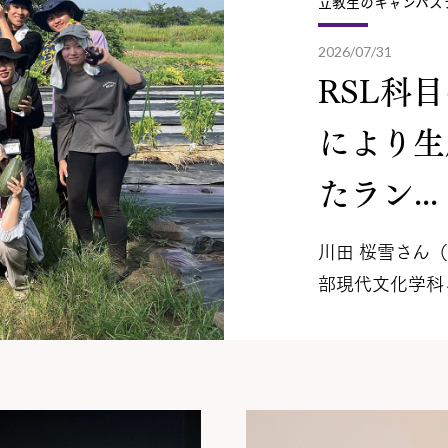
立教生のキャンパス
2026/07/31
RSL科
により生
たラン...
川田 桜雪さん
部現代文化学科