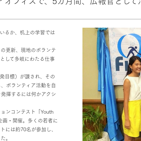
アオフィスで、5カ月間、広報官として
ているか、机上の学習では
トの更新、現地のボランテ
として多岐にわたる仕事
な開発目標）が課され、その
し、ボランティア活動を自
を発揮するには何かアクシ
ンコンテスト「Youth
 SDGs」を企画・開催。多くの若者に
トには約70名が参加し、
めた。