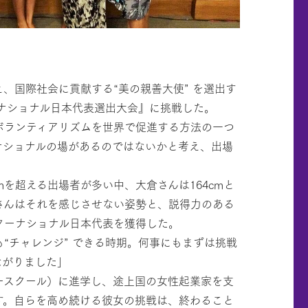
と
、国際社会に貢献する“美の親善大使” を選出す
ーナショナル日本代表選出大会』に挑戦した。
ボランティアリズムを世界で促進する方法の一つ
ナショナルの場があるのではないかと考え、出場
mを超える出場者が多い中、大倉さんは164cmと
さんはそれを感じさせない姿勢と、説得力のある
ターナショナル日本代表を獲得した。
“チャレンジ” できる時期。何事にもまずは挑戦
ながりました」
ースクール）に進学し、途上国の女性起業家を支
す。自らを高め続ける彼女の挑戦は、終わること