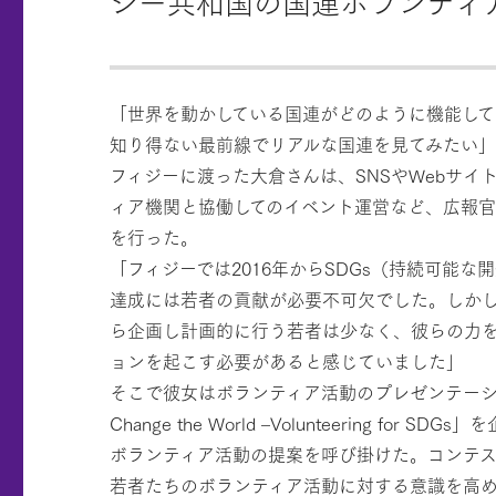
ジー共和国の国連ボランティ
「世界を動かしている国連がどのように機能し
知り得ない最前線でリアルな国連を見てみたい」
フィジーに渡った大倉さんは、SNSやWebサイ
ィア機関と協働してのイベント運営など、広報官
を行った。
「フィジーでは2016年からSDGs（持続可能
達成には若者の貢献が必要不可欠でした。しか
ら企画し計画的に行う若者は少なく、彼らの力
ョンを起こす必要があると感じていました」
そこで彼女はボランティア活動のプレゼンテーショ
Change the World –Volunteering for
ボランティア活動の提案を呼び掛けた。コンテス
若者たちのボランティア活動に対する意識を高