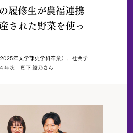
目の履修生が農福連携
産された野菜を使っ
（2025年文学部史学科卒業）、社会学
４年次 真下 綾乃さん