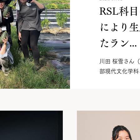
RSL科
により生
たラン...
川田 桜雪さん
部現代文化学科