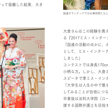
持って協働した結果、大き
国連ボランティアでの仕事仲間たち
大倉さんはこの経験を携え
る『2017ミス・インタ
「国連の活動のほかに、
として、ミス・インター
しました」
コンテストでは身長170c
小柄な方。しかし、大倉
スピーチで準ミス・イン
「大学生は人生の中で最も
してみることが自信につ
卒業後は法科大学院（ロ
援する国際弁護士を目指