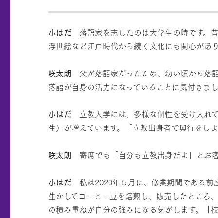
小はだ
落語家を志したのは大学生の時です。昔
浮世絵など江戸時代から続く文化にも関心があ
咲太朗
父が落語家だったため、幼い頃から落語
落語が自身の活力になっていることに気付きま
小はだ
立教大学には、多様な個性を受け入れて
生）が増えています。「立教出身者で興行をしよ
咲太朗
寄席でも「自分も立教出身だよ」とお客
小はだ
私は2020年５月に、修業期間である前
生かしてコーヒー豆を焙煎し、販売したところ
の積み重ねが自分の強みになる気がします。「