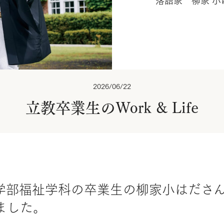
落語家 柳家 小
2026/06/22
立教卒業生のWork & Life
学部福祉学科の卒業生の柳家小はださ
ました。