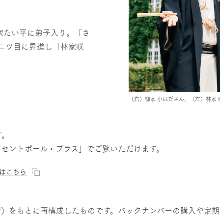
林家たい平に弟子入り。「さ
に二ツ目に昇進し「林家咲
（右）柳家 小はださん、（左）林家 
す。
「セントポール・プラス」でご覧いただけます。
」はこちら
月発行）をもとに再構成したものです。バックナンバーの購入や定