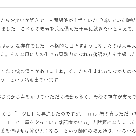
からお笑いが好きで、人間関係が上手くいかず悩んでいた時期
りました。これらの要素を兼ね備えた仕事に就きたいと考えて
は身近な存在でした。本格的に目指すようになったのは大学入
した。そんな風に人の生きる原動力になれる落語の力を実感した
くれる懐の深さがありますね。そこから生まれるつながりは卒
う」という話も出ています。
さまから声をかけていただく機会も多く、母校の存在が支え
座から「二ツ目」に昇進したのですが、コロナ禍の真っただ中
、「コーヒー屋をやっている落語家がいる」と話題になりました
枝葉を伸ばせば幹が太くなる」という師匠の教え通り、いろい