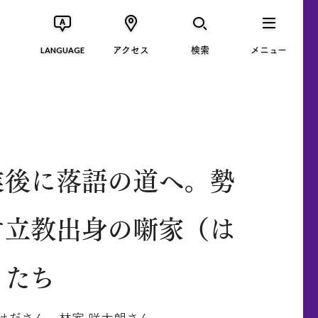
アクセス
検索
メニュー
LANGUAGE
業後に落語の道へ。勢
す立教出身の噺家（は
）たち