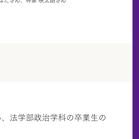
はださん、林家 咲太朗さん
ん、法学部政治学科の卒業生の