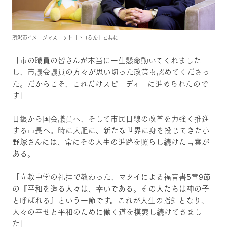
所沢市イメージマスコット「トコろん」と共に
「市の職員の皆さんが本当に一生懸命動いてくれました
し、市議会議員の方々が思い切った政策も認めてくださっ
た。だからこそ、これだけスピーディーに進められたので
す」
日銀から国会議員へ、そして市民目線の改革を力強く推進
する市長へ。時に大胆に、新たな世界に身を投じてきた小
野塚さんには、常にその人生の進路を照らし続けた言葉が
ある。
「立教中学の礼拝で教わった、マタイによる福音書5章9節
の『平和を造る人々は、幸いである。その人たちは神の子
と呼ばれる』という一節です。これが人生の指針となり、
人々の幸せと平和のために働く道を模索し続けてきまし
た」