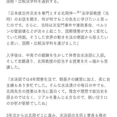
国際・比較法学科を選択する。
※1
「日本政治外交史を専門とする北岡伸一
法学部教授（当
時）のお話を聞き、何が何でもこの先生に学びたいと思っ
たのです。さらに、当時は天安門事件や東欧革命、ベルリ
ンの壁崩壊などが次々と起こり、国際情勢が大きく変化し
ていた時期。そうした世界の動きを法の側面から捉えたい
と思い、国際・比較法学科を選びました」
入学後は、中高での鍛錬を生かして体育会水泳部に入部。
そして念願通り、北岡教授の担当する授業を片っ端から受
講した。
「水泳部では4年間寮生活で、朝昼夕の練習に加え、夜に自
主練もあり多忙でした。そんな水泳漬けの毎日の中でも、
北岡先生の授業は本当に面白くて。理念や理想で政治史を
語るのではなく、リアルを重んじる方なので、鋭い切り口
の分析が新鮮でしたね」
3年次からは北岡ゼミに進み、水泳部の主将と寮長も務め