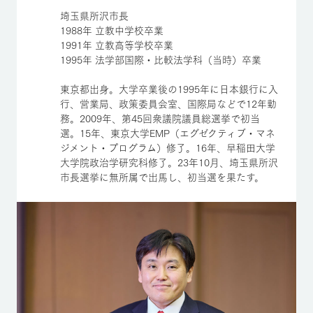
埼玉県所沢市長
1988年 立教中学校卒業
1991年 立教高等学校卒業
1995年 法学部国際・比較法学科（当時）卒業
東京都出身。大学卒業後の1995年に日本銀行に入
行、営業局、政策委員会室、国際局などで12年勤
務。2009年、第45回衆議院議員総選挙で初当
選。15年、東京大学EMP（エグゼクティブ・マネ
ジメント・プログラム）修了。16年、早稲田大学
大学院政治学研究科修了。23年10月、埼玉県所沢
市長選挙に無所属で出馬し、初当選を果たす。