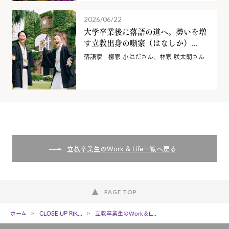
2026/06/22
大学卒業後に落語の道へ。勢いを増
す立教出身の噺家（はなしか）...
落語家 柳家 小はださん、林家 咲太朗さん
立教卒業生のWork & Life一覧へ戻る
PAGE TOP
ホーム
CLOSE UP RIK...
立教卒業生のWork＆L...