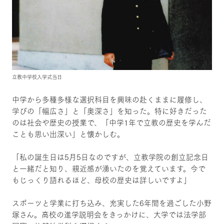
立教中学校入学式当日
中学から多種多様な選択科目を興味の赴くままに履修し、
学びの「幅広さ」と「奥深さ」を知った。特に好きだった
のは社会や歴史の授業で、「中学1年で立教の歴史を学んだ
ことも思い出深い」と懐かしむ。
「私の誕生日は5月5日なのですが、立教学院の創立記念日
と一緒だと知り、親近感が湧いたのを覚えています。今で
もじっくり語れるほど、母校の歴史は詳しいですよ」
スポーツと学業に打ち込み、充実した6年間を過ごした小野
塚さん。高校の進学説明会をきっかけに、大学では法学部