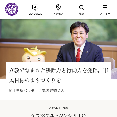
アクセス
検索
メニュー
LANGUAGE
立教で育まれた決断力と行動力を発揮。市
民目線のまちづくりを
埼玉県所沢市長 小野塚 勝俊さん
2024/10/09
立教卒業生のWork & Life