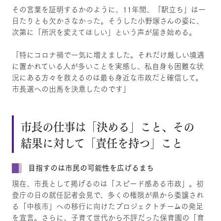
その言葉を証明するかのように、11年間、「駅立ち」は一
日たりとも欠かさなかった。そうした小野塚さんの姿に、
次第に「所沢を変えてほしい」という声が届き始める。
「特にコロナ禍で一気に増えました。それだけ厳しい境遇
に置かれている人が多いことを実感し、私自身も困難な状
況にある方々を救えるのは最も身近な市政だと確信して。
市長選への出馬を決意したのです」
市長の仕事は「決める」こと、その
結果に対して「責任を持つ」こと
目指すのは市民の可能性を広げるまち
現在、市長として掲げるのは「スピード感ある市政」。初
登庁の日の就任記者会見で、多くの権限が県から委譲され
る「中核市」への移行に向けたプロジェクトチームの発足
を宣言。さらに、子育て世代から不評だった保育園の「育