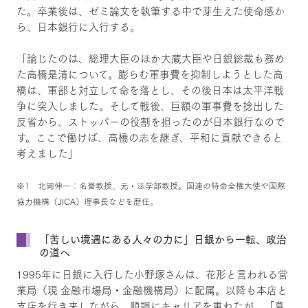
た。卒業後は、ゼミ論文を執筆する中で芽生えた使命感か
ら、日本銀行に入行する。
「論じたのは、総理大臣のほか大蔵大臣や日銀総裁も務め
た高橋是清について。膨らむ軍事費を抑制しようとした高
橋は、軍部と対立して命を落とし、その後日本は太平洋戦
争に突入しました。そして戦後、巨額の軍事費を捻出した
反省から、ストッパーの役割を担ったのが日本銀行なので
す。ここで働けば、高橋の志を継ぎ、平和に貢献できると
考えました」
※1 北岡伸一：名誉教授、元・法学部教授。国連の特命全権大使や国際
協力機構（JICA）理事長などを歴任。
「苦しい境遇にある人々の力に」日銀から一転、政治
の道へ
1995年に日銀に入行した小野塚さんは、花形と言われる営
業局（現 金融市場局・金融機構局）に配属。以降も本店と
支店を行き来しながら、順調にキャリアを重ねたが、「葛