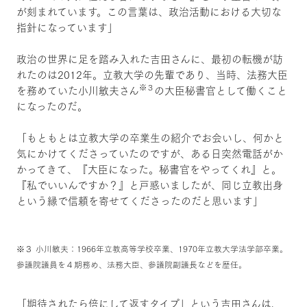
が刻まれています。この言葉は、政治活動における大切な
指針になっています」
政治の世界に足を踏み入れた吉田さんに、最初の転機が訪
れたのは2012年。立教大学の先輩であり、当時、法務大臣
※３
を務めていた小川敏夫さん
の大臣秘書官として働くこと
になったのだ。
「もともとは立教大学の卒業生の紹介でお会いし、何かと
気にかけてくださっていたのですが、ある日突然電話がか
かってきて、『大臣になった。秘書官をやってくれ』と。
『私でいいんですか？』と戸惑いましたが、同じ立教出身
という縁で信頼を寄せてくださったのだと思います」
※３ 小川敏夫：1966年立教高等学校卒業、1970年立教大学法学部卒業。
参議院議員を４期務め、法務大臣、参議院副議長などを歴任。
「期待されたら倍にして返すタイプ」という吉田さんは、