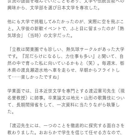
世流の謡曲を嗜んでいたこともあり、文学や伝統芸能への
興味から、文学部を選び日本文学を専攻した。
他にも大学で挑戦してみたかったのが、実際に空を飛ぶこ
と。入学後の新歓イベントで、ふと目に留まったのが「熱
気球会」（当時）の文字だった。
「立教は関東圏でも珍しい、熱気球サークルがあった大学
です。『泥だらけになるし、力仕事も多い』と聞いて、自
然の中で育った私に向いているかもと（笑）。毎週末、栃
木県の渡良瀬遊水地へ車を走らせ、早朝からフライトし
て……楽しかったですね」
学業面では、日本近世文学を専門とする渡辺憲司先生（現
名誉教授）に師事。卒業論文は地元・山形の歌舞伎につい
て、長期間帰省をして、一次資料に当たりながら執筆し
た。
「渡辺先生には、一つのことを徹底的に探究する面白さを
教わりました。おおらかで学生を信じて任せる方なので、