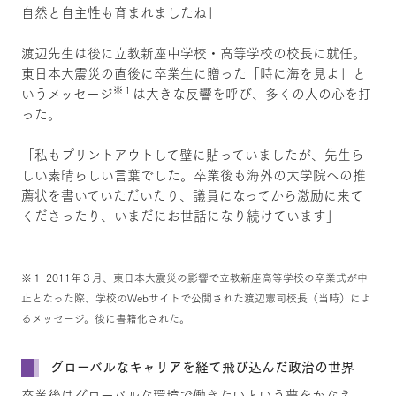
自然と自主性も育まれましたね」
渡辺先生は後に立教新座中学校・高等学校の校長に就任。
東日本大震災の直後に卒業生に贈った「時に海を見よ」と
※１
いうメッセージ
は大きな反響を呼び、多くの人の心を打
った。
「私もプリントアウトして壁に貼っていましたが、先生ら
しい素晴らしい言葉でした。卒業後も海外の大学院への推
薦状を書いていただいたり、議員になってから激励に来て
くださったり、いまだにお世話になり続けています」
※１ 2011年３月、東日本大震災の影響で立教新座高等学校の卒業式が中
止となった際、学校のWebサイトで公開された渡辺憲司校長（当時）によ
るメッセージ。後に書籍化された。
グローバルなキャリアを経て飛び込んだ政治の世界
卒業後はグローバルな環境で働きたいという夢をかなえ、