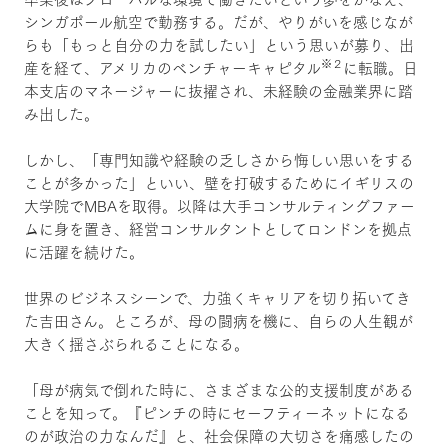
シンガポール航空で勤務する。だが、やりがいを感じなが
らも「もっと自分の力を試したい」という思いが募り、出
※２
産を経て、アメリカのベンチャーキャピタル
に転職。日
本支店のマネージャーに抜擢され、未経験の金融業界に踏
み出した。
しかし、「専門知識や経験の乏しさから悔しい思いをする
ことが多かった」といい、壁を打破するためにイギリスの
大学院でMBAを取得。以降は大手コンサルティングファー
ムに身を置き、経営コンサルタントとしてロンドンを拠点
に活躍を続けた。
世界のビジネスシーンで、力強くキャリアを切り拓いてき
た吉田さん。ところが、母の闘病を機に、自らの人生観が
大きく揺さぶられることになる。
「母が病気で倒れた時に、さまざまな公的支援制度がある
ことを知って。『ピンチの時にセーフティーネットになる
のが政治の力なんだ』と、社会保障の大切さを痛感したの