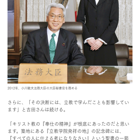
2012年、小川敏夫法務大臣の大臣秘書官を務める
さらに、「その決断には、立教で学んだことも影響してい
ます」と吉田さんは続ける。
「キリスト教の『奉仕の精神』が根底にあったのだと思い
ます。築地にある『立教学院発祥の地』の記念碑には、
『すべての人に仕える者になりなさい』という聖書の一節