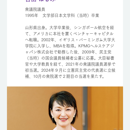
衆議院議員
1995年 文学部日本文学科（当時）卒業
山形県出身。大学卒業後、シンガポール航空を経
て、アメリカに本社を置くベンチャーキャピタル
へ転職。2002年、イギリス・バーミンガム大学大
学院に入学し、MBAを取得。KPMGヘルスケアジ
ャパン株式会社で勤務した後、2009年、民主党
（当時）の国会議員候補者公募に応募。大臣秘書
官や大学教員を経て、2021年の衆議院議員選挙で
初当選。2024年９月に立憲民主党の代表選に立候
補、10月の衆院選で２期目の当選を果たす。