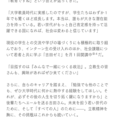
「教育ですね」という答えが返ってきた。
「大学教員時代に実感したのですが、学生たちはわずか１
年でも驚くほど成長します。本当は、誰もが大きな潜在能
力を持っている。若い世代がもっと自己肯定感を持って活
躍できる国になれば、社会は変わると信じています」
現役の学生との交流や学びの場づくりにも積極的に取り組
んでおり、インターン生の受け入れのほか、社会課題につ
※４
いて若者と共に学ぶ「吉田ゼミ」を月１回開講中
だ。
「目指すのは『みんなで一緒につくる政治』。立教生の皆
さんも、興味があればぜひ来てください」
さらに、自らのキャリアを踏まえ、「勉強でも他のことで
も、ぜひ大学時代に何かに熱中する経験をしてほしい。そ
れが、必ずその後の人生を切り拓く鍵になりますから」と
後輩たちへエールを送る吉田さん。未来を担う若い世代の
ために、そして「すべての人」のために——。立教精神を
胸に、その挑戦はこれからも続いていく。