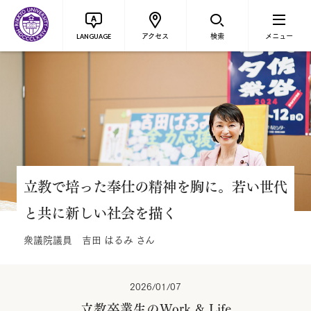
アクセス
検索
メニュー
LANGUAGE
立教で培った奉仕の精神を胸に。若い世代
と共に新しい社会を描く
衆議院議員 吉田 はるみ さん
2026/01/07
立教卒業生のWork & Life