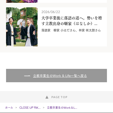
2026/06/22
大学卒業後に落語の道へ。勢いを増
す立教出身の噺家（はなしか）...
落語家 柳家 小はださん、林家 咲太朗さん
立教卒業生のWork & Life一覧へ戻る
PAGE TOP
ホーム
CLOSE UP RIK...
立教卒業生のWork＆L...