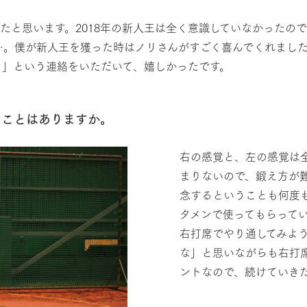
たと思います。2018年の新人王は全く意識していなかったの
……。僕が新人王を獲った時はノリさんがすごく喜んでくれました
う」という連絡をいただいて、嬉しかったです。
ることはありますか。
右の感覚と、左の感覚は
まりないので、鍛え方が
念するということも何度も
タメンで使ってもらって
右打席でやり通してみよ
な」と思いながらも右打
ントなので、続けていき