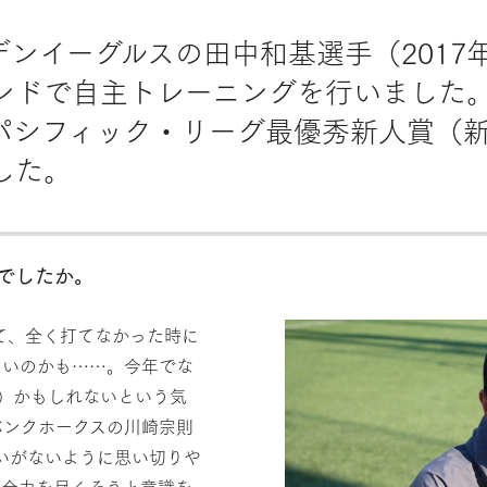
ルデンイーグルスの田中和基選手（201
ンドで自主トレーニングを行いました
、パシフィック・リーグ最優秀新人賞（
した。
がでしたか。
て、全く打てなかった時に
ないのかも……。今年でな
）かもしれないという気
バンクホークスの川崎宗則
いがないように思い切りや
ま全力を尽くそうと意識を