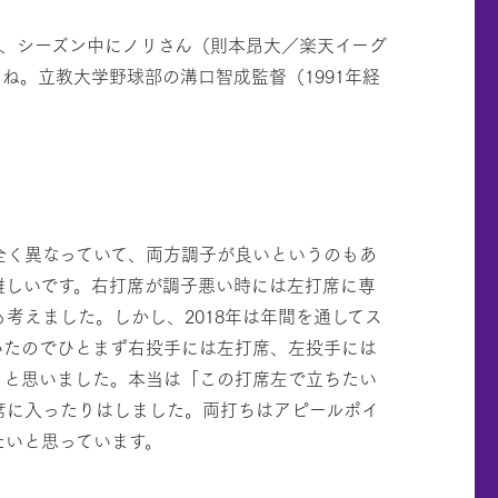
で、シーズン中にノリさん（則本昂大／楽天イーグ
ね。立教大学野球部の溝口智成監督（1991年経
全く異なっていて、両方調子が良いというのもあ
難しいです。右打席が調子悪い時には左打席に専
考えました。しかし、2018年は年間を通してス
いたのでひとまず右投手には左打席、左投手には
うと思いました。本当は「この打席左で立ちたい
席に入ったりはしました。両打ちはアピールポイ
たいと思っています。