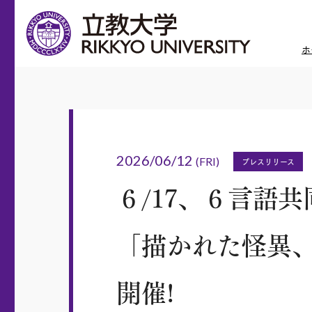
ホ
2026/06/12
(FRI)
プレスリリース
６/17、６言語
「描かれた怪異
開催!