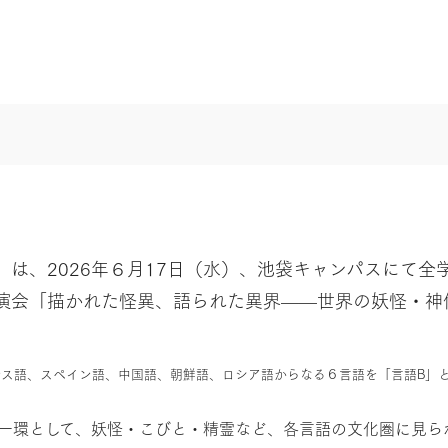
は、2026年６月17日（水）、池袋キャンパスにて全
演会「描かれた怪異、語られた異界——世界の妖怪・神
ス語、スペイン語、中国語、朝鮮語、ロシア語からなる６言語を「言語B」
の一環として、妖怪・こびと・精霊など、各言語の文化圏に見ら