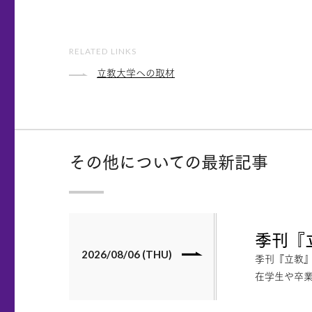
RELATED LINKS
立教大学への取材
その他についての最新記事
季刊『
2026/08/06 (THU)
季刊『立教』
在学生や卒業