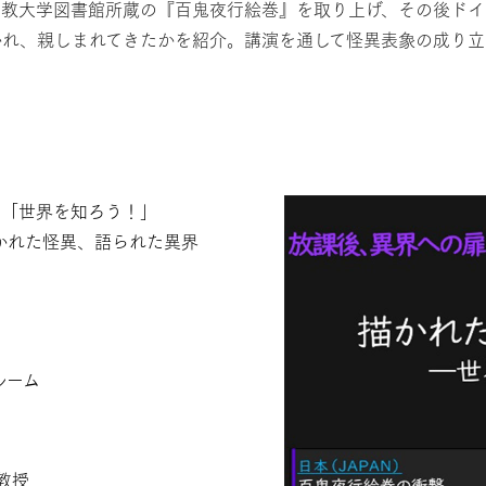
立教大学図書館所蔵の『百鬼夜行絵巻』を取り上げ、その後ド
かれ、親しまれてきたかを紹介。講演を通して怪異表象の成り
画「世界を知ろう！」
かれた怪異、語られた異界
ルーム
）
教授