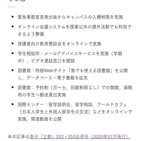
緊急事態宣言発出後からキャンパスの入構制限を実施
オンライン会議システムを授業以外の課外活動でも利用で
きるよう整備
保護者向け教育懇談会をオンラインで実施
学生相談所：メールアドバイスサービスを実施（学期
中）、ビデオ通話窓口を開設
図書館：特設Webサイト「家でも使える図書館」を公開
し、データベース・電子書籍を拡充
図書館：予約制（月～土、回数制限なし）での開館、遠隔
地の学生へ郵送貸出実施
国際センター：留学説明会、留学相談、ワールドカフェ
（日本人学生と外国人留学生の交流）などをオンラインで
実施、関連動画を公開
※本記事は
季刊「立教」252・253合併号（2020年07月発行）