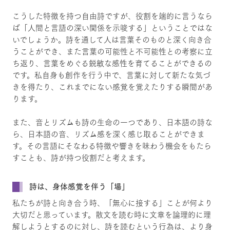
こうした特徴を持つ自由詩ですが、役割を端的に言うなら
ば「人間と言語の深い関係を示唆する」ということではな
いでしょうか。詩を通して人は言葉そのものと深く向き合
うことができ、また言葉の可能性と不可能性との考察に立
ち返り、言葉をめぐる鋭敏な感性を育てることができるの
です。私自身も創作を行う中で、言葉に対して新たな気づ
きを得たり、これまでにない感覚を覚えたりする瞬間があ
ります。
また、音とリズムも詩の生命の一つであり、日本語の詩な
ら、日本語の音、リズム感を深く感じ取ることができま
す。その言語にそなわる特徴や響きを味わう機会をもたら
すことも、詩が持つ役割だと考えます。
詩は、身体感覚を伴う「場」
私たちが詩と向き合う時、「無心に接する」ことが何より
大切だと思っています。散文を読む時に文章を論理的に理
解しようとするのに対し、詩を読むという行為は、より身