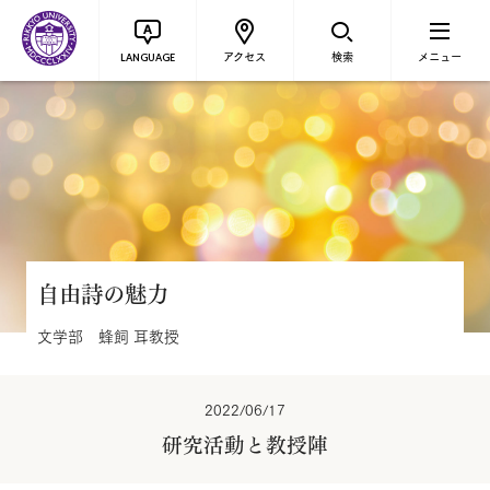
アクセス
検索
メニュー
LANGUAGE
自由詩の魅力
文学部 蜂飼 耳教授
2022/06/17
研究活動と教授陣