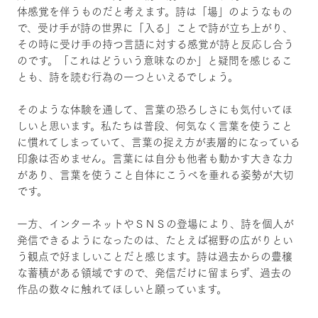
体感覚を伴うものだと考えます。詩は「場」のようなもの
で、受け手が詩の世界に「入る」ことで詩が立ち上がり、
その時に受け手の持つ言語に対する感覚が詩と反応し合う
のです。「これはどういう意味なのか」と疑問を感じるこ
とも、詩を読む行為の一つといえるでしょう。
そのような体験を通して、言葉の恐ろしさにも気付いてほ
しいと思います。私たちは普段、何気なく言葉を使うこと
に慣れてしまっていて、言葉の捉え方が表層的になっている
印象は否めません。言葉には自分も他者も動かす大きな力
があり、言葉を使うこと自体にこうべを垂れる姿勢が大切
です。
一方、インターネットやＳＮＳの登場により、詩を個人が
発信できるようになったのは、たとえば裾野の広がりとい
う観点で好ましいことだと感じます。詩は過去からの豊穣
な蓄積がある領域ですので、発信だけに留まらず、過去の
作品の数々に触れてほしいと願っています。