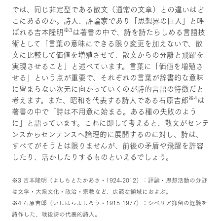
では、同じ非定型である散文（通常の文章）との違いはど
こにあるのか。詩人、評論家であり「思想界の巨人」と呼
※3
ばれる吉本隆明
は著書の中で、詩を詩たらしめる言語技
術として「言葉の意味にできる限り変更を加えないで、散
文に比較して価値を増殖させて、散文からの分離と飛躍を
実現させること」と述べています。言葉に「価値を増殖さ
せる」という点が重要で、それぞれの言葉が辞書的な意味
に留まらない次元に向かっていくのが詩的言語の特徴だと
※4
考えます。また、昭和を代表する詩人である石原吉郎
は
著書の中で「詩は不用意に始まる。ある種の失敗のよう
に」と語っています。これに即して考えると、散文がセンテ
ンスからセンテンスへ論理的に展開するのに対し、詩は、
すべてがそうとは限りませんが、前後の矛盾や飛躍を許容
したり、活かしたりするものといえるでしょう。
※3 吉本隆明（よしもとたかあき・1924-2012）：評論・思想活動の分野
は文学・大衆文化・政治・宗教など、広範な領域におよぶ。
※4 石原吉郎（いしはらよしろう・1915-1977）：シベリア抑留の経験を
詩作した、戦後詩の代表的詩人。