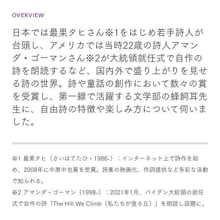
OVERVIEW
日本では最果タヒさん※1をはじめ若手詩人が
台頭し、アメリカでは当時22歳の詩人アマン
ダ・ゴーマンさん※2が大統領就任式で自作の
詩を朗読するなど、国内外で盛り上がりを見せ
る詩の世界。詩や童話の創作において数々の賞
を受賞し、第一線で活躍する文学部の蜂飼耳先
生に、自由詩の特徴や楽しみ方について伺いま
した。
※1 最果タヒ（さいはてたひ・1986-）：インターネット上で詩作を始
め、2008年に中原中也賞を受賞。詩集の映画化、作詞提供など多彩な活動
で知られる。
※2 アマンダ・ゴーマン（1998-）：2021年1月、バイデン大統領の就任
式で自作の詩「The Hill We Climb（私たちが登る丘）」を朗読し話題に。