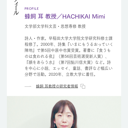
プロフィール
PROFILE
蜂飼 耳 教授／HACHIKAI Mimi
文学部文学科文芸・思想専修 教授
詩人・作家。早稲田大学大学院文学研究科修士課
程修了。2000年、詩集『いまにもうるおっていく
陣地』で第5回中原中也賞受賞。著書に『食うも
のは食われる夜』（第56回芸術選奨新人賞）、
『顔をあらう水』（第7回鮎川信夫賞）など。詩
を中心に小説、エッセイ、童話、書評など幅広い
分野で活動。2020年、立教大学に着任。
蜂飼 耳教授の研究者情報