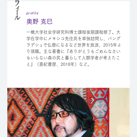
プロフィール
profile
奥野 克巳
一橋大学社会学研究科博士課程後期課程修了。大
学在学中にメキシコ先住民を単独訪問し、バング
ラデシュで仏僧になるなど世界を放浪、2015年よ
り現職。主な著書に『ありがとうもごめんなさい
もいらない森の民と暮らして人類学者が考えたこ
と』（亜紀書房、2018年）など。