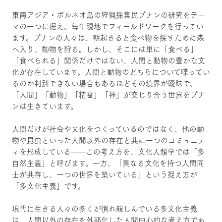
東南アジア・ボルネオ島の狩猟採集民プナンの研究をテー
マの一つに据え、毎年現地でフィールドワークを行ってい
ます。プナンの人々は、朝起きると食べ物を探すために森
へ入り、動物を狩る。しかし、そこには単に「食べる」
「食べられる」関係だけではない、人間と動物の豊かな文
化が存在しています。人間と動物のどちらについて喋ってい
るのか判別できない場合もあるほどその境界が曖昧で、
「人間」「動物」「精霊」「神」が交じり合う世界をプナ
ンは生きています。
人間だけが社会や文化をつくっているのではなく、他の動
物や昆虫といった人間以外の存在と共に一つのコミュニテ
ィを形成している——この考え方を、文化人類学では「多
自然主義」と呼びます。一方、「異なる文化を持つ人間同
士が共存し、一つの世界を築いている」という捉え方が
「多文化主義」です。
現代に生きる人々の多くが慣れ親しんでいる多文化主義
は、人間以外の存在を外部化した人間中心的な考え方でも