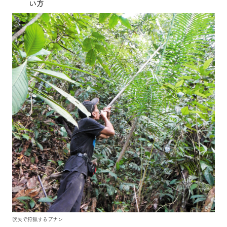
い方
吹矢で狩猟するプナン