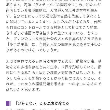
あります。海洋プラスチックごみ問題をはじめ、私たちが
直面している環境問題は、人間が人間以外の存在を顧み
ず、自分たちにとって快適な形で自然を改変してきたこと
に起因していると言えます。人間のみが主体であり、自然
を自由にコントロールできる対象として捉えてきた結果、
さまざまな場面で行き詰まりが生じてきている、とする
と、プナンのような未開社会の人々の世界の捉え方である
「多自然主義」に、自然と人間の関係を見つめ直す手掛か
りがあるのではないでしょうか。
人間は主体であると同時に客体でもあり、動物や昆虫、植
物などの多様な存在と共に生き、世界を形成している。都
市に生きる私たちも周囲の環境と無関係ではない以上、そ
うした在り方を想像することは不可能ではありません。そ
れが、これからの環境問題を考える一つの糸口になるので
はないかと思います。
「分からない」から思索は始まる