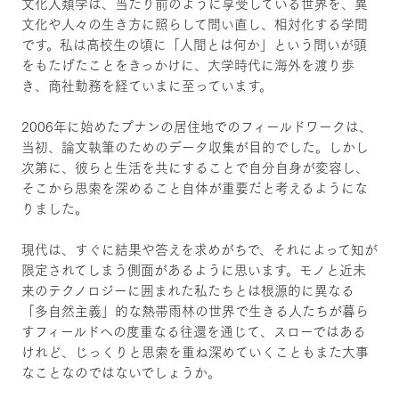
文化人類学は、当たり前のように享受している世界を、異
文化や人々の生き方に照らして問い直し、相対化する学問
です。私は高校生の頃に「人間とは何か」という問いが頭
をもたげたことをきっかけに、大学時代に海外を渡り歩
き、商社勤務を経ていまに至っています。
2006年に始めたプナンの居住地でのフィールドワークは、
当初、論文執筆のためのデータ収集が目的でした。しかし
次第に、彼らと生活を共にすることで自分自身が変容し、
そこから思索を深めること自体が重要だと考えるようにな
りました。
現代は、すぐに結果や答えを求めがちで、それによって知が
限定されてしまう側面があるように思います。モノと近未
来のテクノロジーに囲まれた私たちとは根源的に異なる
「多自然主義」的な熱帯雨林の世界で生きる人たちが暮ら
すフィールドへの度重なる往還を通じて、スローではある
けれど、じっくりと思索を重ね深めていくこともまた大事
なことなのではないでしょうか。