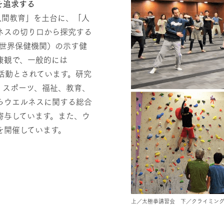
を追求する
人間教育」を土台に、「人
ネスの切り口から探究する
（世界保健機関）の示す健
康観で、一般的には
る活動とされています。研究
、スポーツ、福祉、教育、
らウエルネスに関する総合
寄与しています。また、ウ
を開催しています。
上／太極拳講習会 下／クライミン