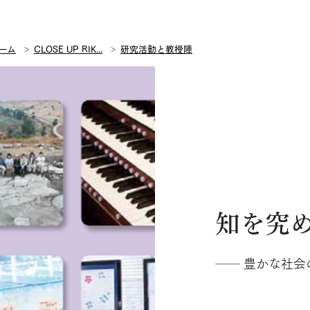
ーム
CLOSE UP RIK...
研究活動と教授陣
知を究
── 豊かな社会