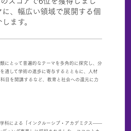
用）のスコアで6位を獲得しまし
マに、幅広い領域で展開する個
介します。
人類にとって普遍的なテーマを多角的に探究し、分
を通して学術の進歩に寄与するとともに、人材
課科目を開講するなど、教育と社会への還元に力
学科による「インクルーシブ・アカデミクス——
ンディング事業」に採択されました。ココロとカ