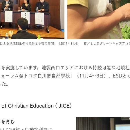
による地域創生の可能性と今後の展開」（2017年11月） 右／としまグリーンキッズプロジ
トを実施しています。池袋西口エリアにおける持続可能な地域社
育フォーラム＠トヨタ白川郷自然學校」（11月4～6日）、ESD
した。
hristian Education ( JICE)
手を育む
の人間理解と行動諸科学に