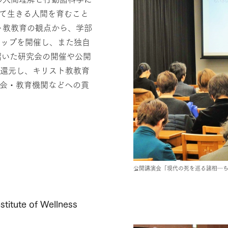
て生きる人間を育むこと
ト教教育の観点から、学部
リップを開催し、また独自
招いた研究会の開催や公開
に還元し、キリスト教教育
教会・教育機関などへの貢
公開講演会「現代の死を巡る諸相─ちいさ
ute of Wellness