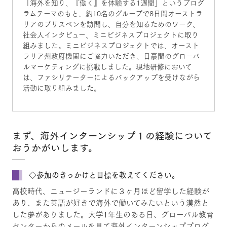
「海外を知り、『働く』を体験する1週間」というプログ
ラムテーマのもと、約10名のグループで8日間オーストラ
リアのブリスベンを訪問し、自分を知るためのワーク、
社会人インタビュー、ミニビジネスプロジェクトに取り
組みました。ミニビジネスプロジェクトでは、オースト
ラリア州政府機関にご協力いただき、日豪間のグローバ
ルマーケティングに挑戦しました。現地研修において
は、ファシリテーターによるバックアップを受けながら
活動に取り組みました。
まず、海外インターンシップ１の経験について
おうかがいします。
◇参加のきっかけと目標を教えてください。
高校時代、ニュージーランドに３ヶ月ほど留学した経験が
あり、また英語が好きで海外で働いてみたいという漠然と
した夢がありました。大学1年生のある日、グローバル教育
センターからのメールを見て海外インターンシッププログ