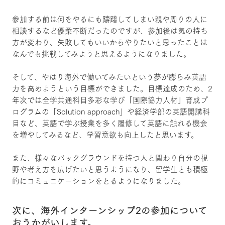
参加する前は何をやるにも躊躇してしまい親や周りの人に
相談するなど優柔不断だったのですが、参加後は気の持ち
方が変わり、失敗してもいいからやりたいと思ったことは
なんでも挑戦してみようと思えるようになりました。
そして、やはり海外で働いてみたいという夢が膨らみ英語
力を高めようという目標ができました。目標達成のため、2
年次では全学共通科目多彩な学び「国際協力人材」育成プ
ログラムの「Solution approach」や経済学部の英語開講科
目など、英語で学ぶ授業を多く履修して英語に触れる機会
を増やしてみるなど、学習意欲も向上したと思います。
また、様々なバックグラウンドを持つ人と関わり自分の視
野や考え方を広げたいと思うようになり、留学生とも積極
的にコミュニケーションをとるようになりました。
次に、海外インターンシップ2の参加について
おうかがいします。