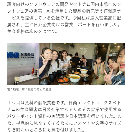
顧客向けのソフトウェアの開発やベトナム国内市場へのソ
フトウェアの販売、AIを活用した製品の販売等のIT関連サ
ービスを提供している会社です。今回私は法人営業部に配
属され、主に日系企業向けの営業サポートを行いました。
主な業務は次の３つです。
左：職場／右：職場の方との昼食
１つ目は資料の翻訳業務です。日商エレクトロニクスベト
ナムの主な顧客は日系企業であるためその営業で使用する
パワーポイント資料の英語訳や日本語訳を行いました。ま
た、視覚的に見やすくするためにフォントや文字のサイズ
など細かいところにも気を付けました。