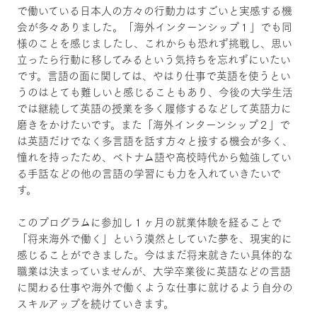
で働いている日本人の方々の行動力はすごいと実感する機
会が多々ありました。「海外インターンシップ１」でも同
様のことを感じましたし、これからも恐れず挑戦し、思い
立ったら行動に移してみるという気持ちを忘れずにいたい
です。言語の面に関しては、やはり仕事で英語を使うとい
うのはとても難しいと感じることもあり、今後の大学生活
では継続して英語の授業を多く履修するなどして英語力に
磨きをかけたいです。また「海外インターンシップ２」で
は英語だけでなく多言語を話す方々と接する機会が多く、
憧れを持ったため、ベトナム語や高校時代から勉強してい
る手話などの他の言語の学習にも力を入れていきたいで
す。
このプログラムに参加し１ヶ月の就業体験を経ることで
「将来海外で働く」という漠然としていた夢を、現実的に
感じることができました。今はまだ将来就きたい具体的な
職業は決まっていませんが、大学卒業後に英語などの言語
に関わる仕事や海外で働くような仕事に就けるよう自分の
スキルアップを続けていきます。