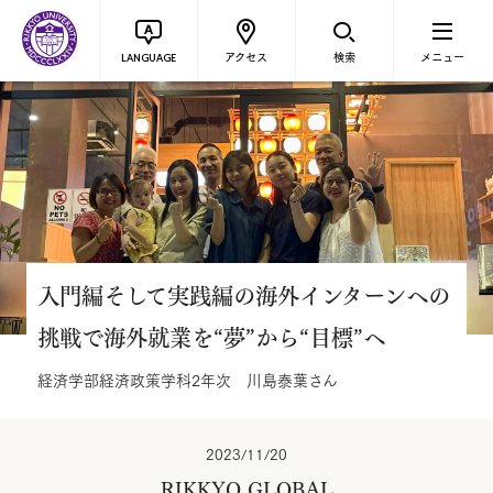
アクセス
検索
メニュー
LANGUAGE
入門編そして実践編の海外インターンへの
挑戦で海外就業を“夢”から“目標”へ
経済学部経済政策学科2年次 川島泰葉さん
2023/11/20
RIKKYO GLOBAL