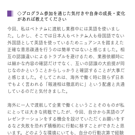
◇プログラム参加を通じた気付きや自身の成長・変化
があれば教えてください
今回、私はベトナムに渡航し業務中には英語を使いまし
た。しかし、そこでは日本人もベトナム人も母国語でない
外国語として英語を使っているためニュアンスを踏まえた
正確な意思疎通を行うのは簡単ではないと感じました。相
互の認識違いによるトラブルを避けるため、業務依頼時に
は細かな内容の確認だけでなく、互いの認識の大前提が同
じなのかということからしっかりと確認することが大事だ
と感じました。そしてこれは、海外で働く時に限らず日本
でもよく言われる「報連相は徹底的に」という配慮と共通
しているのだと気付きました。
海外に一人で渡航して企業で働くということそのものが私
にとっては大きな挑戦でしたが、今回、自分から英語のプ
レゼンテーションをする機会を設けていただくお願いをす
るなど失敗を恐れず積極的に行動に移すことができたと思
います。どのような環境にいても、自分の行動次第で経験