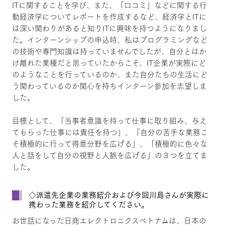
ITに関することを学び、また、「口コミ」などに関する行
動経済学についてレポートを作成するなど、経済学とITに
は深い関わりがあると知りITに興味を持つようになりまし
た。インターンシップの申込時、私はプログラミングなど
の技術や専門知識は持っていませんでしたが、自分とはか
け離れた業種だと思っていたからこそ、IT企業が実際にど
のようなことを行っているのか、また自分たちの生活にど
う関わっているのか関心を持ちインターン参加を志望しま
した。
目標として、「当事者意識を持って仕事に取り組み、与え
てもらった仕事には責任を持つ」、「自分の苦手な業務こ
そ積極的に行って得意分野を広げる」、「積極的に色々な
人と話をして自分の視野と人脈を広げる」の３つを立てま
した。
◇派遣先企業の業務紹介および今回川島さんが実際に
携わった業務を紹介してください。
お世話になった日商エレクトロニクスベトナムは、日本の