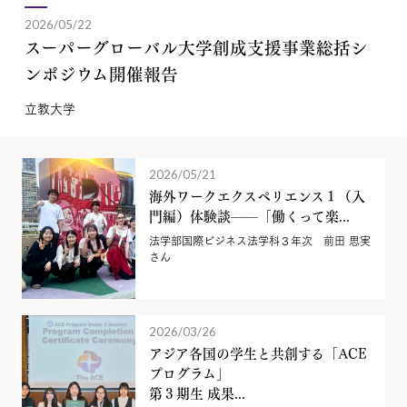
2026/05/22
スーパーグローバル大学創成支援事業総括シ
ンポジウム開催報告
立教大学
2026/05/21
海外ワークエクスペリエンス１（入
門編）体験談——「働くって楽...
法学部国際ビジネス法学科３年次 前田 思実
さん
2026/03/26
アジア各国の学生と共創する「ACE
プログラム」
第３期生 成果...