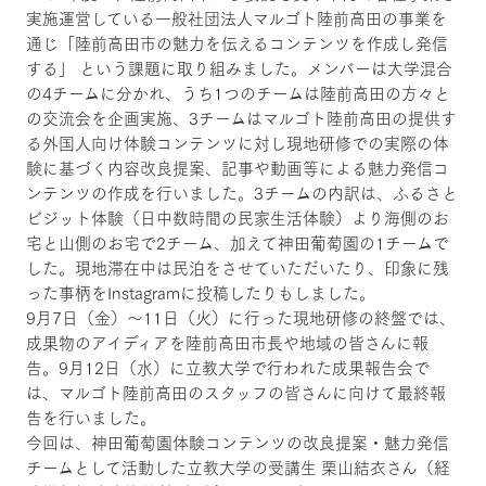
実施運営している一般社団法人マルゴト陸前高田の事業を
通じ「陸前高田市の魅力を伝えるコンテンツを作成し発信
する」 という課題に取り組みました。メンバーは大学混合
の4チームに分かれ、うち1つのチームは陸前高田の方々と
の交流会を企画実施、3チームはマルゴト陸前高田の提供す
る外国人向け体験コンテンツに対し現地研修での実際の体
験に基づく内容改良提案、記事や動画等による魅力発信コ
ンテンツの作成を行いました。3チームの内訳は、ふるさと
ビジット体験（日中数時間の民家生活体験）より海側のお
宅と山側のお宅で2チーム、加えて神田葡萄園の1チームで
した。現地滞在中は民泊をさせていただいたり、印象に残
った事柄をInstagramに投稿したりもしました。
9月7日（金）～11日（火）に行った現地研修の終盤では、
成果物のアイディアを陸前高田市長や地域の皆さんに報
告。9月12日（水）に立教大学で行われた成果報告会で
は、マルゴト陸前高田のスタッフの皆さんに向けて最終報
告を行いました。
今回は、神田葡萄園体験コンテンツの改良提案・魅力発信
チームとして活動した立教大学の受講生 栗山結衣さん（経