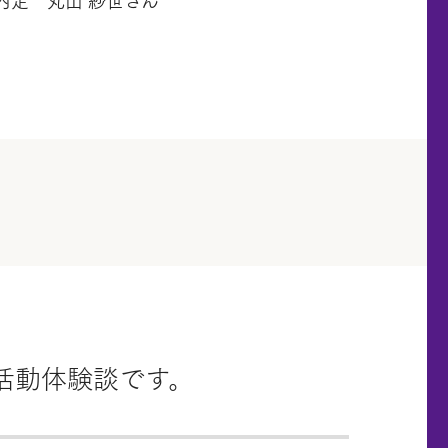
内定 丸山 紗世さん
活動体験談です。