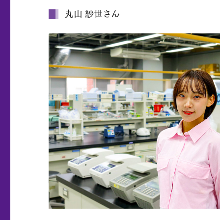
丸山 紗世さん