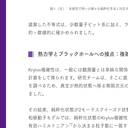
図１（左）：本研究で用いる様々な純粋化手法と対応
提案した不等式は、少数量子ビット系に加え、
的・数値的に確かめられました。
熱力学とブラックホールへの接点：複
Krylov複雑性は、一般には観測量とは単純な
計算をして得られます。研究チームは、そこに直
を調べるため、真空が熱的状態へ移る無限次元
ました。
その結果、純粋化状態が2モードスクイーズド状
和振動子モデルでは、純粋化状態のKrylov複
*7
有効ハミルトニアン
から決まる粒子数に一致す