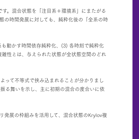
です。混合状態を「注目系＋環境系」にまたがる
態の時間発展に対しても、純粋化後の「全系の時
系も動かす時間依存純粋化、(3) 各時刻で純粋化
ov複雑性とは、与えられた状態が全状態空間のどれ
によって不等式で挟み込まれることが分かりまし
た振る舞いを示し、主に初期の混合の度合いに依
展の枠組みを活用して、混合状態のKrylov複