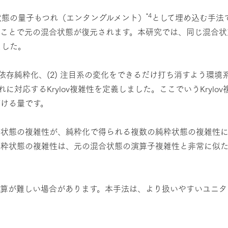
*4
状態の量子もつれ（エンタングルメント）
として埋め込む手法
ることで元の混合状態が復元されます。本研究では、同じ混合状
ました。
依存純粋化、(2) 注目系の変化をできるだけ打ち消すよう環境
に対応するKrylov複雑性を定義しました。ここでいうKryl
ける量です。
合状態の複雑性が、純粋化で得られる複数の純粋状態の複雑性
純粋状態の複雑性は、元の混合状態の演算子複雑性と非常に似
算が難しい場合があります。本手法は、より扱いやすいユニタリ発