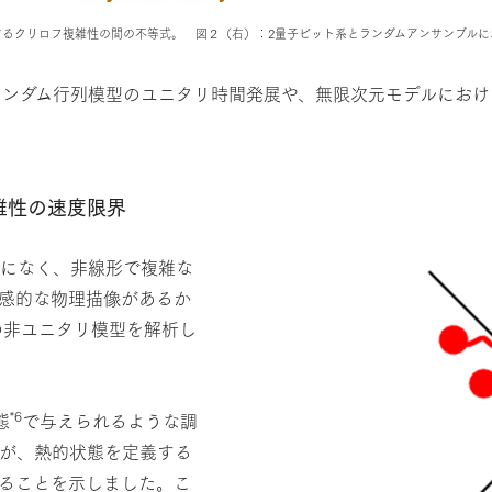
するクリロフ複雑性の間の不等式。 図２（右）：2量子ビット系とランダムアンサンブルに
ランダム行列模型のユニタリ時間発展や、無限次元モデルにおけ
雑性の速度限界
関係になく、非線形で複雑な
感的な物理描像があるか
の非ユニタリ模型を解析し
*6
態
で与えられるような調
雑性が、熱的状態を定義する
ることを示しました。こ