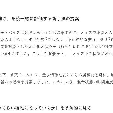
雑さ」を統一的に評価する新手法の提案
量子デバイスは外界から完全には隔離できず、ノイズや環境との
*2
*3
た系のようなユニタリ発展
ではなく、不可逆的な非ユニタリ
タリ発展を対象とした定式化と演算子（行列）に対する定式化が独
ていませんでした。こうした背景から、「ノイズ下で状態がどれ
ーム（以下、研究チーム）は、量子情報理論における純粋化を鍵に
複雑さの指標を提案しました。これにより、混合状態の時間発
れくらい複雑になっていくか」を多角的に測る