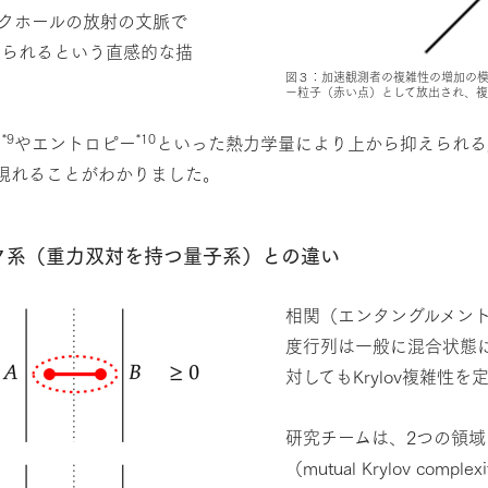
クホールの放射の文脈で
えられるという直感的な描
図３：加速観測者の複雑性の増加の
ー粒子（赤い点）として放出され、
*9
*10
ー
やエントロピー
といった熱力学量により上から抑えられる
が現れることがわかりました。
ク系（重力双対を持つ量子系）との違い
相関（エンタングルメン
度行列は一般に混合状態
対してもKrylov複雑性
研究チームは、2つの領域の
（mutual Krylov c