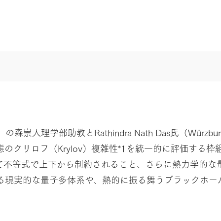
人理学部助教とRathindra Nath Das氏（Wür
、混合状態のクリロフ（Krylov）複雑性*1を統一的に評価
て不等式で上下から制約されること、さらに熱力学的な
る現実的な量子多体系や、熱的に振る舞うブラックホー