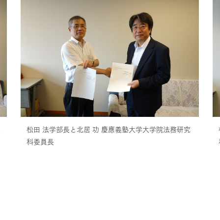
学
松田 法学部長と北居 功 慶應義塾大学大学院法務研究
科委員長