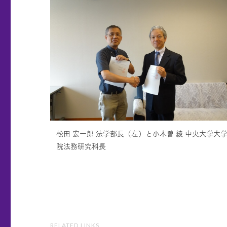
松田 宏一郎 法学部長（左）と小木曽 綾 中央大学大
院法務研究科長
RELATED LINKS