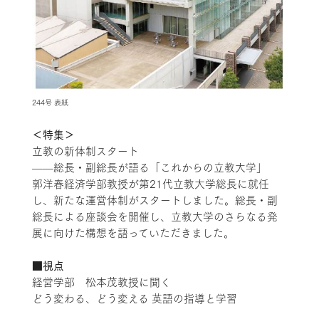
244号 表紙
＜特集＞
立教の新体制スタート
——総長・副総長が語る「これからの立教大学」
郭洋春経済学部教授が第21代立教大学総長に就任
し、新たな運営体制がスタートしました。総長・副
総長による座談会を開催し、立教大学のさらなる発
展に向けた構想を語っていただきました。
■視点
経営学部 松本茂教授に聞く
どう変わる、どう変える 英語の指導と学習