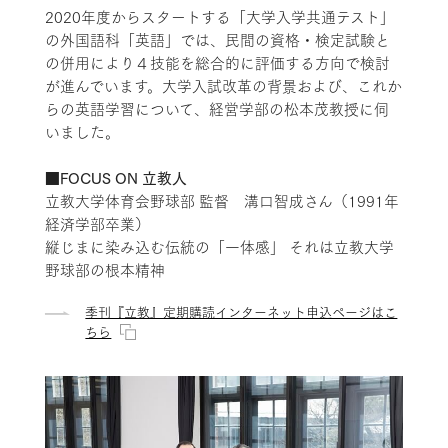
2020年度からスタートする「大学入学共通テスト」
の外国語科「英語」では、民間の資格・検定試験と
の併用により４技能を総合的に評価する方向で検討
が進んでいます。大学入試改革の背景および、これか
らの英語学習について、経営学部の松本茂教授に伺
いました。
■FOCUS ON 立教人
立教大学体育会野球部 監督 溝口智成さん（1991年
経済学部卒業）
縦じまに染み込む伝統の「一体感」 それは立教大学
野球部の根本精神
季刊『立教』定期購読インターネット申込ページはこ
ちら