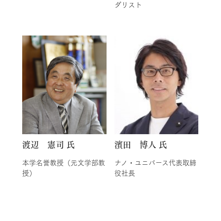
ダリスト
渡辺 憲司 氏
濱田 博人 氏
本学名誉教授（元文学部教
ナノ・ユニバース代表取締
授）
役社長