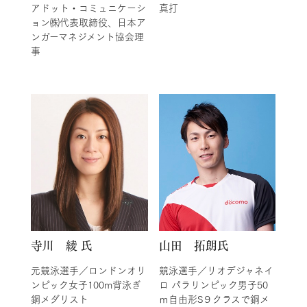
アドット・コミュニケーシ
真打
ョン㈱代表取締役、日本ア
ンガーマネジメント協会理
事
寺川 綾 氏
山田 拓朗氏
元競泳選手／ロンドンオリ
競泳選手／リオデジャネイ
ンピック女子100m背泳ぎ
ロ パラリンピック男子50
銅メダリスト
ｍ自由形S９クラスで銅メ