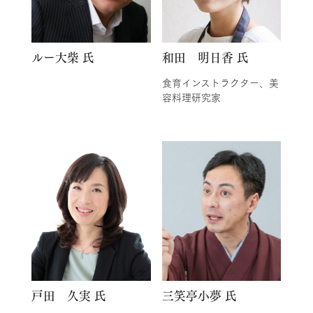
ルー大柴 氏
和田 明日香 氏
食育インストラクター、美
容料理研究家
戸田 久実 氏
三笑亭小夢 氏