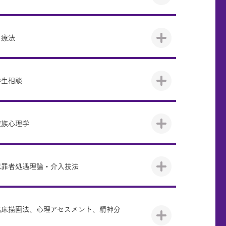
・療法
学生相談
家族心理学
犯罪者処遇理論・介入技法
臨床描画法、心理アセスメント、精神分