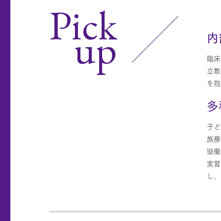
Pick
up
内
臨床
立教
を抱
多
子ど
族療
協働
実習
し、