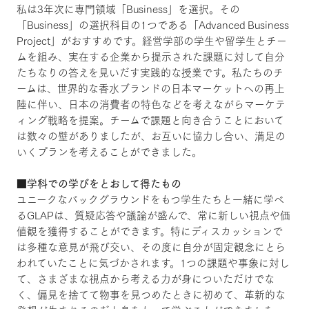
私は3年次に専門領域「Business」を選択。その
「Business」の選択科目の1つである「Advanced Business
Project」がおすすめです。経営学部の学生や留学生とチー
ムを組み、実在する企業から提示された課題に対して自分
たちなりの答えを見いだす実践的な授業です。私たちのチ
ームは、世界的な香水ブランドの日本マーケットへの再上
陸に伴い、日本の消費者の特色などを考えながらマーケテ
ィング戦略を提案。チームで課題と向き合うことにおいて
は数々の壁がありましたが、お互いに協力し合い、満足の
いくプランを考えることができました。
■学科での学びをとおして得たもの
ユニークなバックグラウンドをもつ学生たちと一緒に学べ
るGLAPは、質疑応答や議論が盛んで、常に新しい視点や価
値観を獲得することができます。特にディスカッションで
は多種な意見が飛び交い、その度に自分が固定観念にとら
われていたことに気づかされます。1つの課題や事象に対し
て、さまざまな視点から考える力が身についただけでな
く、偏見を捨てて物事を見つめたときに初めて、革新的な