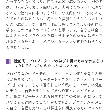
から学びを深めました。国際交流×地域交流という部分で
は、地元の方のお話を聞いたり、実際にまちを歩いたりす
ることで陸前高田市のまちづくりや復興について知ること
ができたのはもちろん、海外から参加した学生たちとお互
いの地域についても共有、比較しあうことでより多面的に
学ぶことができたのではないかと思います。自分とは全く
異なるバックグラウンドを持つ学生からの意見には驚かさ
れることも多々あり、私自身ももっと広い視野を持ちたい
と感じました。
陸前高田プロジェクトでの学びや得たものを今後どの
ように活かしていきたいと思いますか。
プログラムの中で自分のリーダーシップは何かを考える機
会がありました。「リーダーシップを持つことと、『リー
ダー』であることとは違う」という私にとって新しい視点
に出会い、自分自身について見つめ直すことができまし
た。謙虚さが美徳とされる日本では自分の良い面について
話すことを躊躇ってしまいがちですが、プログラムを通し
て自分に自信を持つことは謙虚さに相反するものではない