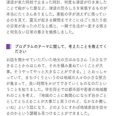
津波が来た時刻で止まった時計、何度も津波が行き来した
ことで曲がった扉など、津波の恐ろしさを実感するものが
本当にたくさんありました。黒板の字が消えずに残ってい
るのを見て、震災が起きる瞬間までそこにはごく当たり前
の日常があったのだなと感じ、一瞬で生活が一変する怖さ
と何気ない日常の尊さを痛感しました。
プログラムのテーマに関して、考えたことを教えてく
ださい
お話を聞かせていただいた地元の方はみなさん「小さなで
きることからはじめて、それを積み重ねていくことが大
事。そうやってやっと大きなことができる。」とおっしゃ
っていて、まちづくりというのは地域の人々の小さな努力
が集まって、長い時間をかけてできていくものなのだとい
うことを知りました。学生同士では都市部や若者の地域離
れのことを考え、「地域のことに無関心にならず自分ごと
としてとらえることが大事だと思うけれど、なかなか難し
いね」という話になり、どのようにすれば地域参加を促せ
るのかという課題も見つけることができました。