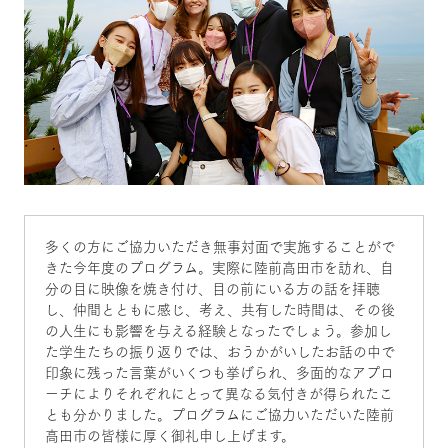
多くの方にご協力いただき無事対面で実施することがで
きた今年度のプログラム。実際に陸前高田市を訪れ、自
分の目に映像を焼き付け、目の前にいる方の話を拝聴
し、仲間とともに感じ、考え、共有した時間は、その後
の人生にも影響を与える経験となったでしょう。参加し
た学生たちの振り返りでは、おうかがいしたお話の中で
印象に残った言葉がいくつも挙げられ、多面的なアプロ
ーチによりそれぞれにとって異なる気付きが得られたこ
とも分かりました。プログラムにご協力いただいた陸前
高田市の皆様に厚く御礼申し上げます。