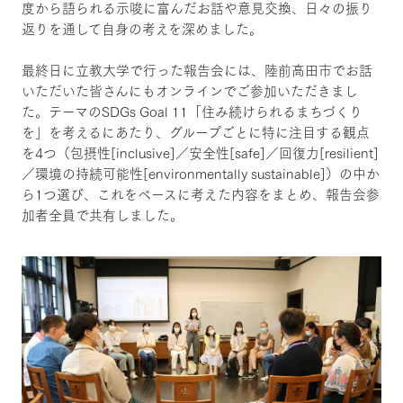
度から語られる示唆に富んだお話や意見交換、日々の振り
返りを通して自身の考えを深めました。
最終日に立教大学で行った報告会には、陸前高田市でお話
いただいた皆さんにもオンラインでご参加いただきまし
た。テーマのSDGs Goal 11「住み続けられるまちづくり
を」を考えるにあたり、グループごとに特に注目する観点
を4つ（包摂性[inclusive]／安全性[safe]／回復力[resilient]
／環境の持続可能性[environmentally sustainable]）の中か
ら1つ選び、これをベースに考えた内容をまとめ、報告会参
加者全員で共有しました。