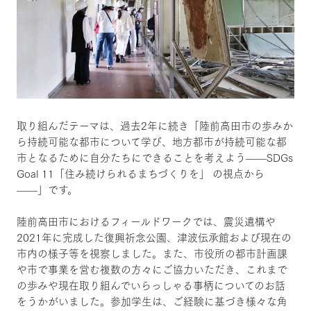
取り組んだテーマは、過去2年に続き「陸前高田市の歩みか
ら持続可能な都市について学び、地方都市が持続可能な都
市となるために自分たちにできることを考えよう——SDGs
Goal 11「住み続けられるまちづくりを」 の視点から
——」です。
陸前高田市におけるフィールドワークでは、震災遺構や
2021年に完成した復興祈念公園、津波伝承館および現在の
市内の様子等を視察しました。また、市役所の都市計画課
や市で事業を営む複数の方々にご協力いただき、これまで
の歩みや現在取り組んでいらっしゃる事柄についてのお話
をうかがいました。参加学生は、ご経験に基づき様々な角