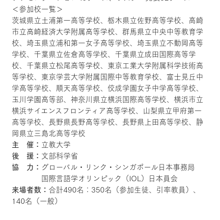
＜参加校一覧＞
茨城県立土浦第一高等学校、栃木県立佐野高等学校、高崎
市立高崎経済大学附属高等学校、群馬県立中央中等教育学
校、埼玉県立浦和第一女子高等学校、埼玉県立不動岡高等
学校、千葉県立佐倉高等学校、千葉県立成田国際高等学
校、千葉県立松尾高等学校、東京工業大学附属科学技術高
等学校、東京学芸大学附属国際中等教育学校、富士見丘中
学高等学校、順天高等学校、佼成学園女子中学高等学校、
玉川学園高等部、神奈川県立横浜国際高等学校、横浜市立
横浜サイエンスフロンティア高等学校、山梨県立甲府第一
高等学校、長野県長野高等学校、長野県上田高等学校、静
岡県立三島北高等学校
主 催：
立教大学
後 援：
文部科学省
協 力：
グローバル・リンク・シンガポール日本事務局
国際言語学オリンピック（IOL）日本員会
来場者数：
合計490名：350名（参加生徒、引率教員）、
140名（一般）