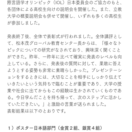
際言語学オリンピック（IOL）日本委員会のご協力のもと、
各団体による高校生向けの説明会を開催した。また、立教
大学の概要説明会も併せて開催し、いずれも多くの高校生
が参加しました。
発表終了後、全体で表彰式が行われました。全体講評とし
て、松本茂グローバル教育センター長からは、「様々なト
ピックについての研究がなされており、興味深く聞くこと
ができた。昨年、一昨年に比べて確実に発表のレベルも向
上している。さらに、発表後の質問に対して、果敢に答え
ようとする姿勢も非常に素晴らしかった。プレゼンテーシ
ョンをするときには、大切なことを相手にしっかり伝えて
いきたいという気持ちで臨むことが重要であり、大学の授
業や社会に出てからもこの経験は生かされていくものであ
る。今日学んだことを持ち帰って、次のステップに活かし
ていただきたい。」と激励の言葉が送られました。
表彰結果は以下のとおりです。
１）ポスター日本語部門（金賞２組、銀賞４組）