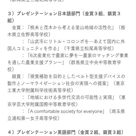
３）プレゼンテーション日本語部門（金賞３組、銀賞３
組）
金賞：「桃米と茂木から考える里山地域の活性化」（栃
木県立佐野高等学校）
：「山武市にリトル・コロンボを─あえて国内に外
国人コミュニティを作る」（千葉県立松尾高等学校）
：「6次産業化で農家に夢を～農家のマッチング事業
を通した農業支援プラン～」（群馬県立中央中等教育学
校）
銀賞：「視覚補助を目的としたベルト型支援デバイスの
製作とノーマライゼーション社会の実現への提案」（東京
工業大学附属科学技術高等学校）
：「地域における多世代交流の可能性と実現」（東
京学芸大学附属国際中等教育学校）
：「A comfortable society for everyone」（埼玉県
立浦和第一女子高等学校）
４）プレゼンテーション英語部門（金賞２組、銀賞３組）