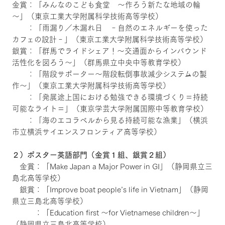
金賞：「みんなのこども食堂 ～作ろう新たな地域の輪
～」（東京工業大学附属科学技術高等学校）
：「雨漏り／木漏れ日 ‐自然のエネルギーを使った
カフェの設計‐」（東京工業大学附属科学技術高等学校）
銀賞：「群馬でライドシェア！～交通面からインバウンド
活性化を図ろう～」（群馬県立中央中等教育学校）
：「階段サポーター～階段転倒事故減少システムの製
作～」（東京工業大学附属科学技術高等学校）
：「発展途上国における勉強できる環境づくり＝持続
可能なライト＝」（東京学芸大学附属国際中等教育学校）
：「海のエコラベルから見る持続可能な漁業」（横浜
市立横浜サイエンスフロンティア高等学校）
２）ポスター英語部門（金賞１組、銀賞２組）
金賞：「Make Japan a Major Power in GI」（静岡県立三
島北高等学校）
銀賞：「Improve boat people’s life in Vietnam」（静岡
県立三島北高等学校）
：「Education first ～for Vietnamese children～」
（静岡県立三島北高等学校）