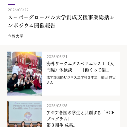
2026/05/22
スーパーグローバル大学創成支援事業総括シ
ンポジウム開催報告
立教大学
2026/05/21
海外ワークエクスペリエンス１（入
門編）体験談——「働くって楽...
法学部国際ビジネス法学科３年次 前田 思実
さん
2026/03/26
アジア各国の学生と共創する「ACE
プログラム」
第３期生 成果...