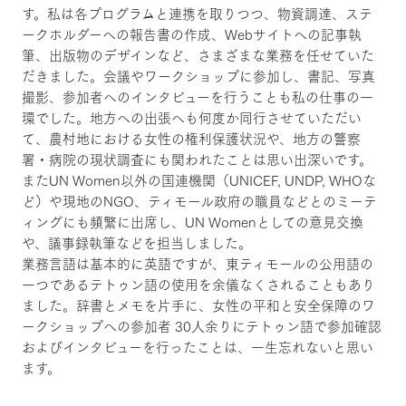
す。私は各プログラムと連携を取りつつ、物資調達、ステ
ークホルダーへの報告書の作成、Webサイトへの記事執
筆、出版物のデザインなど、さまざまな業務を任せていた
だきました。会議やワークショップに参加し、書記、写真
撮影、参加者へのインタビューを行うことも私の仕事の一
環でした。地方への出張へも何度か同行させていただい
て、農村地における女性の権利保護状況や、地方の警察
署・病院の現状調査にも関われたことは思い出深いです。
またUN Women以外の国連機関（UNICEF, UNDP, WHOな
ど）や現地のNGO、ティモール政府の職員などとのミーテ
ィングにも頻繁に出席し、UN Womenとしての意見交換
や、議事録執筆などを担当しました。
業務言語は基本的に英語ですが、東ティモールの公用語の
一つであるテトゥン語の使用を余儀なくされることもあり
ました。辞書とメモを片手に、女性の平和と安全保障のワ
ークショップへの参加者 30人余りにテトゥン語で参加確認
およびインタビューを行ったことは、一生忘れないと思い
ます。