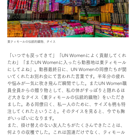
東ティモールの伝統的織物、タイス
「いつでも戻ってきて」「UN Womenによく貢献してくれ
たわ」「またUN Womenに入ったら勤務地は東ティモール
にしてよね」。勤務最終日に、UN Womenの同僚たちが開
いてくれたお別れ会にて言われた言葉です。半年分の疲れ
や悩みが一気に吹き飛んだ瞬間でした。またUN Women職
員全員からの贈り物として、私の体がすっぽりと隠れるほ
ど大きなタイス（東ティモールの伝統的織物）をいただき
ました。ある同僚曰く、私一人のために、サイズも柄も特
注してくれたということ。そのタイスを見ると、今でも胸
がいっぱいになります。
また、掛け替えのない友人たちがたくさんできたことは、
何よりの収穫でした。これは国連だけでなく、ティモール