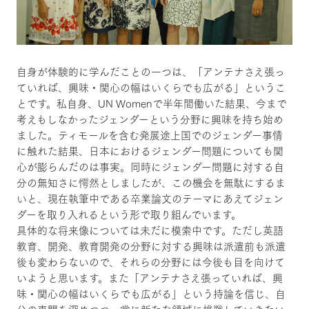
自身が体験的に学んだことの一つは、「アンテナさえ張っ
ていれば、興味・関心の幅はいくらでも広がる」というこ
とです。私自身、UN Womenで半年間働いた結果、今まで
考えもしなかったジェンダーという分野に興味を持ち始め
ました。ティモールを含む発展途上国でのジェンダー事情
に触れた結果、日本におけるジェンダー問題についても関
心が膨らんだのは事実。同時にジェンダー問題に対する自
分の無知さに愕然としましたが、この機会を無駄にするま
いと、現在執筆中である卒業論文のテーマにあえてジェン
ダーを取り入れるという形で取り組んでいます。
具体的な将来像については未だに模索中です。ただし英語
教育、開発、教育開発の分野に対する興味は派遣前も派遣
後も変わらないので、それらの分野には今後も目を向けて
いようと思います。また「アンテナさえ張っていれば、興
味・関心の幅はいくらでも広がる」という持論を信じ、自