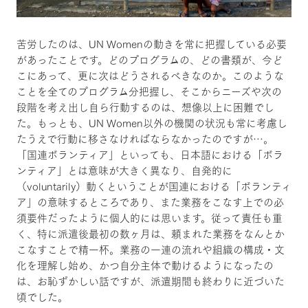
苦労したのは、UN Womenの動きを常に把握している必要
があったことです。どのプログラムの、どの書類が、今ど
こにあって、更に次はどうされるべきなのか。このような
ことを全てのプログラム分把握し、そこからニーズや次の
段階を考え出し自ら行動するのは、想像以上に困難でし
た。もっとも、UN Women以外の機関の状況も常に考慮し
たうえで行動に移さなければならなかったのですが…。
「国連ボランティア」といっても、日本語における「ボラ
ンティア」とは意味が大きく異なり、自発的に
（voluntarily）動くということが国連における「ボランティ
ア」の意味するところであり、また業務をこなす上での必
須要件だったように個人的には思います。従って責任も重
く、特に派遣後最初の数ヶ月は、頼まれた業務をなんとか
こなすことで精一杯。業務の一連の流れや組織の構成・文
化を理解し始め、かつ自分主体で動けるようになったの
は、お恥ずかしい話ですが、派遣期間も終わりに近づいた
頃でした。