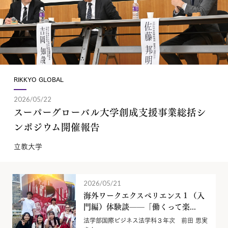
RIKKYO GLOBAL
2026/05/22
スーパーグローバル大学創成支援事業総括シ
ンポジウム開催報告
立教大学
2026/05/21
海外ワークエクスペリエンス１（入
門編）体験談——「働くって楽...
法学部国際ビジネス法学科３年次 前田 思実