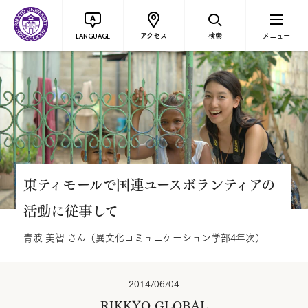
アクセス
検索
メニュー
LANGUAGE
東ティモールで国連ユースボランティアの
活動に従事して
青波 美智 さん（異文化コミュニケーション学部4年次）
2014/06/04
RIKKYO GLOBAL