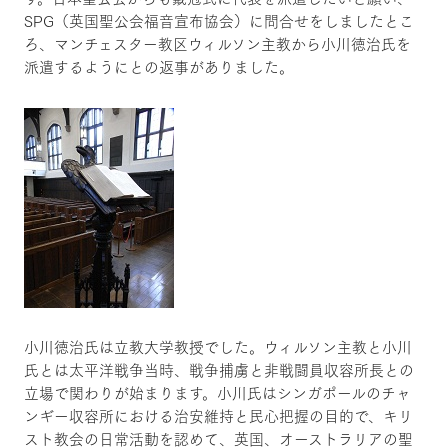
SPG（英国聖公会福音宣布協会）に問合せをしましたとこ
ろ、マンチェスター教区ウィルソン主教から小川徳治氏を
派遣するようにとの返事がありました。
小川徳治氏は立教大学教授でした。ウィルソン主教と小川
氏とは太平洋戦争当時、戦争捕虜と非戦闘員収容所長との
立場で関わりが始まります。小川氏はシンガポールのチャ
ンギー収容所における治安維持と民心把握の目的で、キリ
スト教会の日常活動を認めて、英国、オーストラリアの聖