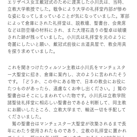
エリザベス女王戴冠式のために渡英した小川氏は、当時、
立教大学教授でした。戦争により大学の礼拝堂内部が惨め
な姿になってしまっていることが気になっていました。軍部
によって倉庫にされた礼拝堂は、説教壇、聖書台、会衆席
などは防空壕の材料にされ、また大理石造りの聖卓は破壊
された跡が残っていました。小川氏は礼拝堂を元のように
奇麗にしたいと願い、戴冠式前後に古道具屋で、教会用具
を探り求めていました。
これを聞きつけたウィルソン主教は小川氏をマンチェスタ
ー大聖堂に招き、倉庫に案内し、次のように言われたそう
です。「どうか、この中にある物で、日本の教会にお役に
たつものがあったら、遠慮なくお申し出ください。」鷲の
聖書台はそこにしまわれていた物です。小川氏は立教学院
諸聖徒礼拝堂に相応しい聖書台であると判断して、同主教
にお願いしたところ、立教大学まで、輸送一切を手配して
くださいました。
鷲の聖書台はマンチェスター大聖堂が改築されるまで長
年にわたり使用されたものであり、立教の礼拝堂に置かれ