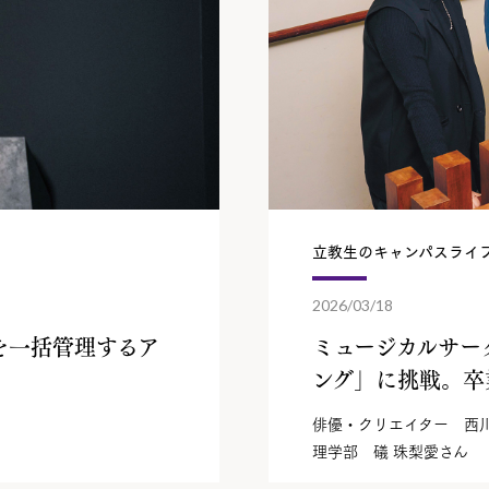
立教生のキャンパスライ
2026/03/18
を一括管理するア
ミュージカルサー
ング」に挑戦。
卒
俳優・クリエイター 西川 
理学部 礒 珠梨愛さん