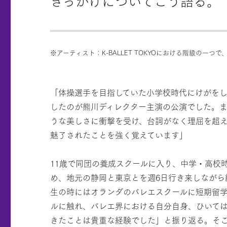
きっかけについてこう語る。
※アーティスト：K-BALLET TOKYOにおける階級の一
「体操選手を目指していた小学校時代にけがを
したのが熊川ディレクター主演の公演でした。
うな美しさに衝撃を受け、台詞がなく理屈を超
魅了されたことを強く覚えています」
11歳で同団の養成スクールに入り、中学・高校
め、地元の静岡と東京とを週6日行き来しながら
生の時にはオランダのバレエスクールに短期留
ルに触れ、バレエ界における自分自身、ひいて
きたことは貴重な経験でした」と振り返る。そ