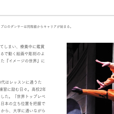
つで、プロのダンサーは同階級からキャリアが始まる。
してしまい、療養中に鑑賞
まるで動く絵画や彫刻のよ
えた『イメージの世界』に
時代はレッスンに通うた
練習に励む日々。高校2年
学した。「世界トップレベ
は日本の立ち位置を把握で
こから、大学に通いながら