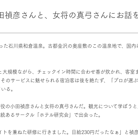
田禎彦さんと、女将の真弓さんにお話
なった石川県和倉温泉。古都金沢の奥座敷のこの温泉地で、国内
2室と大規模ながら、チェックイン時間に合わせ香が炊かれ、客
そのサービスに魅せられる宿泊客は後を絶たず、「プロが選ぶ
ている。
談役の小田禎彦さんと女将の真弓さんだ。観光について学ぼうと
伝統あるサークル「ホテル研究会」で出会った。
イトを兼ねた研修に行きました。日給230円だったなぁ」と禎