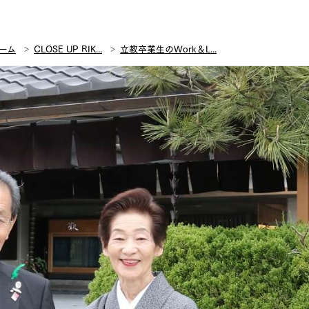
ーム
CLOSE UP RIK...
立教卒業生のWork＆L...