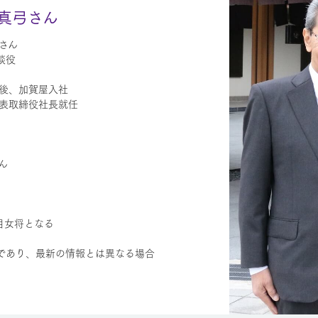
真弓さん
さん
談役
業後、加賀屋入社
代表取締役社長就任
ん
代目女将となる
であり、最新の情報とは異なる場合
。