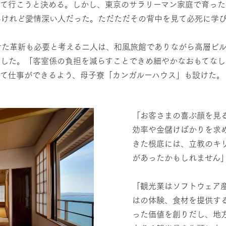
いて行こうと決める。しかし、東京のサラリーマン家庭で育った
いけれど愛情深い人だった。ただただその背中を見て必死に学
せた革新も必要と考える二人は、和風旅館でありながら高層ビ
入した。「客室係の負担を減らすことできめ細やかなおもてなし
して仕事ができるよう、母子寮「カンガルーハウス」も設けた。
「お客さまの喜ぶ顔を見
効率や金儲けばかりを求
きた根底には、立教のキ
があったかもしれません
「観光業はソフトウェア
はの体験、食材を提供す
った価値を創りだし、地