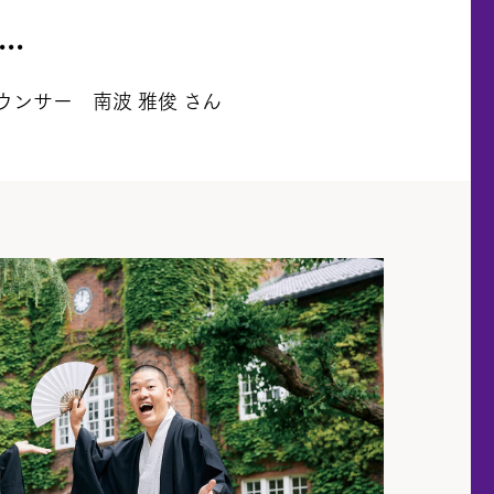
..
ウンサー 南波 雅俊 さん