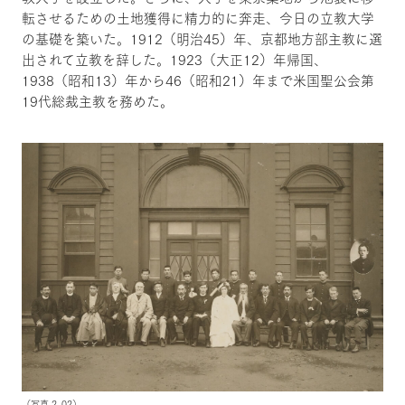
転させるための土地獲得に精力的に奔走、今日の立教大学
の基礎を築いた。1912（明治45）年、京都地方部主教に選
出されて立教を辞した。1923（大正12）年帰国、
1938（昭和13）年から46（昭和21）年まで米国聖公会第
19代総裁主教を務めた。
（写真 2_02）