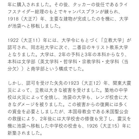
年に購入されました。その後、タッカーの後任であるライ
フスナイダー総理のもとでキャンパスプランが練られ、
1918（大正7）年、主要な建物が完成したのを機に、大学
が池袋へと移転しました。
1922（大正11）年には、大学令にもとづく「立教大学」が
認可され、同志社大学に次ぐ、二番目のキリスト教系大学
となりました。大学は、2年の予科と3年の本科からなり、
本科は文学部（英文学科・哲学科・宗教学科・史学科〈当
分欠〉）と商学部という構成でした。
しかし、認可を受けた矢先の1923（大正12）年、関東大震
災によって、立教は大きな被害を受けました。築地の中学
校は火災によって全焼し、池袋の大学も、レンガ校舎に大
きなダメージを被りました。この被害からの復興には多く
の資金を必要としましたが、本国母教会である米国聖公会
の救援により、2年後には大学校舎の修復も完了し、震災を
機に池袋へ移転した中学校の校舎も、1926（大正15）年に
新築されました。