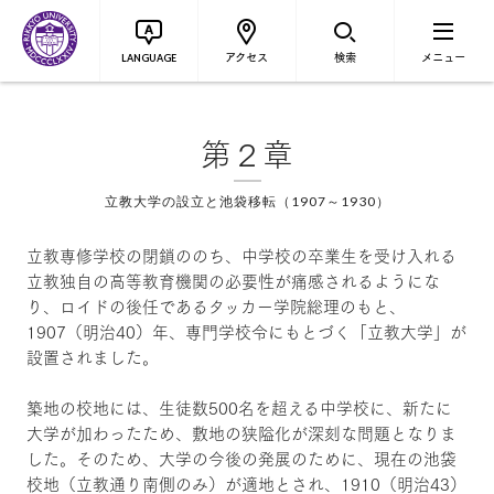
アクセス
検索
メニュー
LANGUAGE
第２章
立教大学の設立と池袋移転（1907～1930）
立教専修学校の閉鎖ののち、中学校の卒業生を受け入れる
立教独自の高等教育機関の必要性が痛感されるようにな
り、ロイドの後任であるタッカー学院総理のもと、
1907（明治40）年、専門学校令にもとづく「立教大学」が
設置されました。
築地の校地には、生徒数500名を超える中学校に、新たに
大学が加わったため、敷地の狭隘化が深刻な問題となりま
した。そのため、大学の今後の発展のために、現在の池袋
校地（立教通り南側のみ）が適地とされ、1910（明治43）