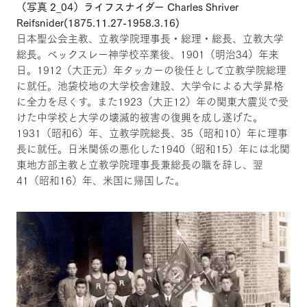
（写真 2_04）ライフスナイダー Charles Shriver
Reifsnider(1875.11.27-1958.3.16)
日本聖公会主教、立教学院理事長・総理・総長、立教大学
総長。ベックスレー神学校卒業後、1901（明治34）年来
日。1912（大正元）年タッカーの後任として立教学院総理
に就任。池袋校地の大学校舎建設、大学令による大学昇格
に全力を尽くす。また1923（大正12）年の関東大震災で受
けた中学校と大学の壊滅的被害の復興を成し遂げた。
1931（昭和6）年、立教学院総長、35（昭和10）年に理事
長に就任。日米関係の悪化した1940（昭和15）年には北関
東地方部主教と立教学院理事長兼総長の職を辞し、翌
41（昭和16）年、米国に帰国した。