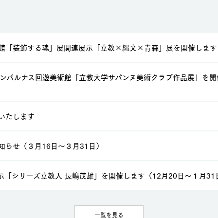
館「装飾する魂」展関連展示「立教×縄文×青森」展を開催します
モンパルナス回遊美術館「立教大学サパンヌ美術クラブ作品展」を開
いたします
知らせ（３月16日～３月31日）
示「シリーズ立教人 長嶋茂雄」を開催します（12月20日～１月31
一覧を見る