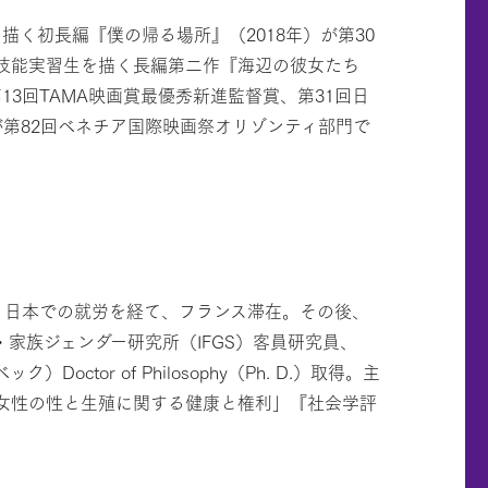
く初長編『僕の帰る場所』（2018年）が第30
人技能実習生を描く長編第二作『海辺の彼女たち
3回TAMA映画賞最優秀新進監督賞、第31回日
第82回ベネチア国際映画祭オリゾンティ部門で
、日本での就労を経て、フランス滞在。その後、
・家族ジェンダー研究所（IFGS）客員研究員、
octor of Philosophy（Ph. D.）取得。主
住女性の性と生殖に関する健康と権利」『社会学評