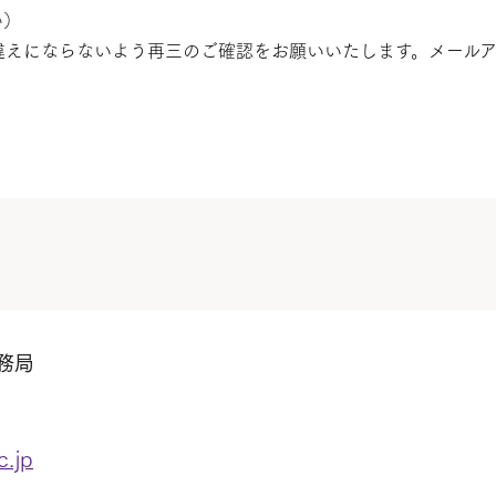
い）
違えにならないよう再三のご確認をお願いいたします。メール
務局
c.jp