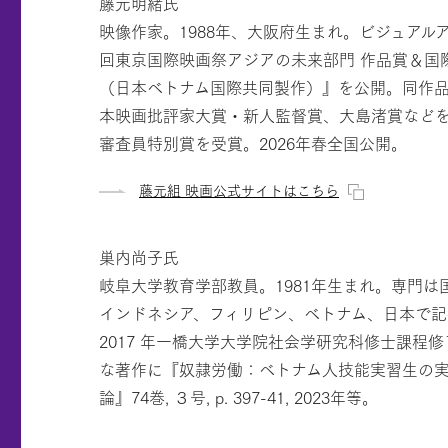
藤元明緒氏
映像作家。1988年、大阪府生まれ。ビジュアル
回東京国際映画祭アジアの未来部門 作品賞＆国
（日本ベトナム国際共同製作）』を公開。同作品は
本映画批評家大賞・新人監督賞、大島渚賞などを
審査員特別賞を受賞。2026年春全国公開。
藤元組 映画公式サイトはこちら
巣内尚子氏
岐阜大学教育学部教員。1981年生まれ。専門
インドネシア、フィリピン、ベトナム、日本で記者
2017 年一橋大学大学院社会学研究科修士課程修了（社会学修
な著作に『奴隷労働：ベトナム人技能実習生の実
論』74巻, ３号, p. 397-41, 2023年等。