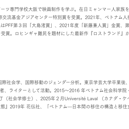
アーツ専門学校大阪で映画制作を学ぶ。在日ミャンマー人家族を描
際交流基金アジアセンター特別賞を受賞。2021年、ベトナム
PFF第３回「大島渚賞」、2021年度「新藤兼人賞」金賞、第1
受賞。ロヒンギャ難民を題材にした最新作『ロストランド』が
は国際社会学、国際移動のジェンダー分析。東京学芸大学卒業後
、ライターとして活動。2015～2016 年ベトナム社会科学院
士）、2025年２月Université Laval （カナダ・ケベック）D
態』2019年 花伝社、「ベトナム—日本間の移住の構造と移