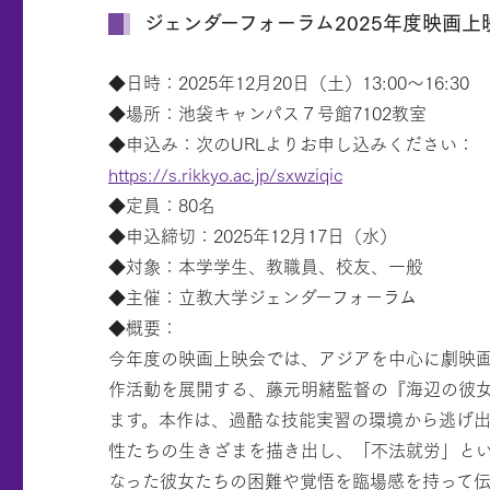
ジェンダーフォーラム2025年度映画
◆日時：2025年12月20日（土）13:00～16:30
◆場所：池袋キャンパス７号館7102教室
◆申込み：次のURLよりお申し込みください：
https://s.rikkyo.ac.jp/sxwziqic
◆定員：80名
◆申込締切：2025年12月17日（水）
◆対象：本学学生、教職員、校友、一般
◆主催：立教大学ジェンダーフォーラム
◆概要：
今年度の映画上映会では、アジアを中心に劇映
作活動を展開する、藤元明緒監督の『海辺の彼女
ます。本作は、過酷な技能実習の環境から逃げ
性たちの生きざまを描き出し、「不法就労」と
なった彼女たちの困難や覚悟を臨場感を持って伝