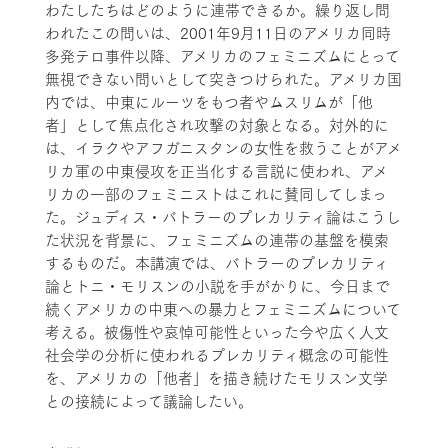
わたしたちはどのように連帯できるか。繰り返し問
われたこの問いは、2001年9月11日のアメリカ同時
多発テロ事件以降、アメリカのフェミニズムにとって
無視できない問いとして突きつけられた。アメリカ国
内では、中東にルーツをもつ者やムスリムが「他
者」として焦点化され攻撃の対象となる。対外的に
は、イラクやアフガニスタンの女性を救うことがアメ
リカ軍の中東侵攻を正当化する言説に使われ、アメ
リカの一部のフェミニストはこれに賛同してしまっ
た。ジュディス・バトラーのプレカリティ論はこうし
た状況を背景に、フェミニズムの連帯の基盤を模索
するものだ。本講演では、バトラーのプレカリティ
論とトニ・モリスンの小説を手がかりに、今日まで
続くアメリカの中東への暴力とフェミニズムについて
考える。被傷性や哀悼可能性といった今や広く人文
社会学の分析に使われるプレカリティ概念の可能性
を、アメリカの「他者」を描き続けたモリスン文学
との接続によって議論したい。