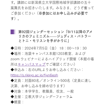
す。講師には新潟県立大学国際地域学部講師の五十
嵐舞氏をお招きいたします。みなさま、どうぞ奮って
※参加にはお申し込みが必要で
ご参加ください（
す
）。
第92回ジェンダーセッション「9/11以降のアメ
リカのフェミニズム——ジュディス・バトラー
とトニ・モリスンを手がかりに」
◆日時：2024年7月5日（金） 18：00～19：30
◆場所：池袋キャンパス本館1203教室、および
zoom ウェビナーによるハイブリッド開催（本館の場
所は
キャンパスマップ
でご確認ください）
◆申込み：右のURLよりお申し込みください：
https://s.rikkyo.ac.jp/fjxn6eqh
◆定員：対面80名／オンライン500名（定員に達し
次第、お申し込みを締め切ります）
◆対象：本学学生、教職員、校友、一般
◆主催：立教大学ジェンダーフォーラム
◆概要：