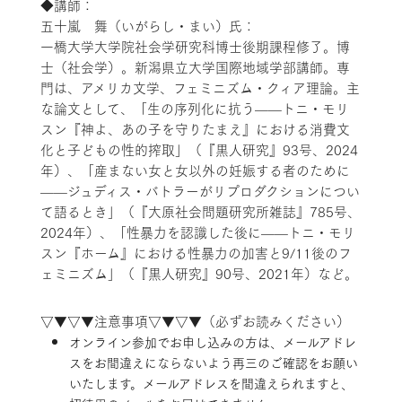
◆講師：
五十嵐 舞（いがらし・まい）氏：
一橋大学大学院社会学研究科博士後期課程修了。博
士（社会学）。新潟県立大学国際地域学部講師。専
門は、アメリカ文学、フェミニズム・クィア理論。主
な論文として、「生の序列化に抗う——トニ・モリ
スン『神よ、あの子を守りたまえ』における消費文
化と子どもの性的搾取」（『黒人研究』93号、2024
年）、「産まない女と女以外の妊娠する者のために
——ジュディス・バトラーがリプロダクションについ
て語るとき」（『大原社会問題研究所雑誌』785号、
2024年）、「性暴力を認識した後に——トニ・モリ
スン『ホーム』における性暴力の加害と9/11後のフ
ェミニズム」（『黒人研究』90号、2021年）など。
▽▼▽▼注意事項▽▼▽▼（必ずお読みください）
オンライン参加でお申し込みの方は、メールアドレ
スをお間違えにならないよう再三のご確認をお願い
いたします。メールアドレスを間違えられますと、