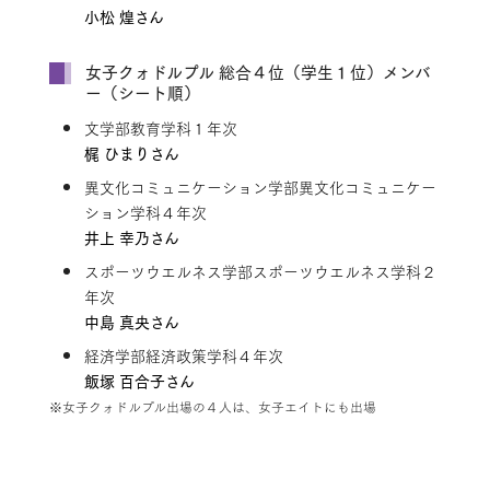
小松 煌さん
女子クォドルプル 総合４位（学生１位）メンバ
ー（シート順）
文学部教育学科１年次
梶 ひまりさん
異文化コミュニケーション学部異文化コミュニケー
ション学科４年次
井上 幸乃さん
スポーツウエルネス学部スポーツウエルネス学科２
年次
中島 真央さん
経済学部経済政策学科４年次
飯塚 百合子さん
※女子クォドルプル出場の４人は、女子エイトにも出場