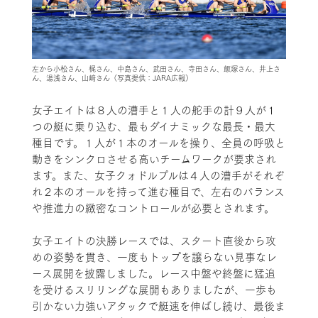
左から小松さん、梶さん、中島さん、武田さん、寺田さん、飯塚さん、井上さ
ん、湯浅さん、山﨑さん（写真提供：JARA広報）
女子エイトは８人の漕手と１人の舵手の計９人が１
つの艇に乗り込む、最もダイナミックな最長・最大
種目です。１人が１本のオールを操り、全員の呼吸と
動きをシンクロさせる高いチームワークが要求され
ます。また、女子クォドルプルは４人の漕手がそれぞ
れ２本のオールを持って進む種目で、左右のバランス
や推進力の緻密なコントロールが必要とされます。
女子エイトの決勝レースでは、スタート直後から攻
めの姿勢を貫き、一度もトップを譲らない見事なレ
ース展開を披露しました。レース中盤や終盤に猛追
を受けるスリリングな展開もありましたが、一歩も
引かない力強いアタックで艇速を伸ばし続け、最後ま