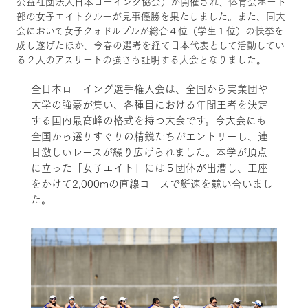
公益社団法人日本ローイング協会）が開催され、体育会ボート
部の女子エイトクルーが見事優勝を果たしました。また、同大
会において女子クォドルプルが総合４位（学生１位）の快挙を
成し遂げたほか、今春の選考を経て日本代表として活動してい
る２人のアスリートの強さも証明する大会となりました。
全日本ローイング選手権大会は、全国から実業団や
大学の強豪が集い、各種目における年間王者を決定
する国内最高峰の格式を持つ大会です。今大会にも
全国から選りすぐりの精鋭たちがエントリーし、連
日激しいレースが繰り広げられました。本学が頂点
に立った「女子エイト」には５団体が出漕し、王座
をかけて2,000mの直線コースで艇速を競い合いまし
た。