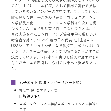
のが、すでに「日本代表」として世界の舞台を見据
えている強力なメンバーの存在です。今大会でも大活
躍を見せた井上幸乃さん（異文化コミュニケーショ
ン学部異文化コミュニケーション学科４年次）と梶
ひまりさん（文学部教育学科１年次）の２人は、今
春に実施された日本ローイング協会主催の厳しい選
考合宿を経て、2026年度の日本代表（井上さんは
U23シニアナショナルチーム強化指定、梶さんはU19
ナショナルチーム代表）として活動することがすでに
決定しています。世界水準の実力を備えた選手たちの
存在がチームを牽引し、今回の快挙へと繋がりまし
た。
女子エイト 優勝メンバー（シート順）
社会学部社会学科３年次
山﨑 翔子さん
スポーツウエルネス学部スポーツウエルネス学科２
年次