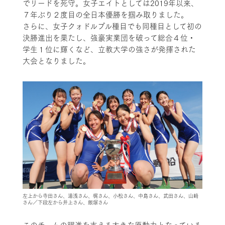
でリードを死守。女子エイトとしては2019年以来、
７年ぶり２度目の全日本優勝を掴み取りました。
さらに、女子クォドルプル種目でも同種目として初の
決勝進出を果たし、強豪実業団を破って総合４位・
学生１位に輝くなど、立教大学の強さが発揮された
大会となりました。
左上から寺田さん、湯浅さん、梶さん、小松さん、中島さん、武田さん、山﨑
さん／下段左から井上さん、飯塚さん
このチームの躍進を支える大きな原動力となっている